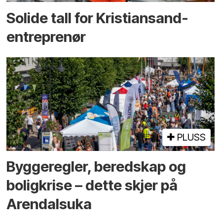
Solide tall for Kristiansand-
entreprenør
PLUSS
Bygge­regler, beredskap og
bolig­krise – dette skjer på
Arendals­uka