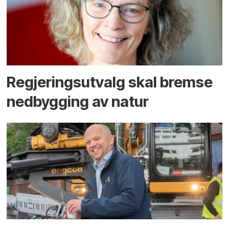
Regjerings­utvalg skal bremse
ned­bygging av natur