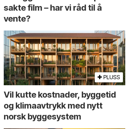
sakte film – har vi råd til å
vente?
PLUSS
Vil kutte kostnader, byggetid
og klima­avtrykk med nytt
norsk bygge­system