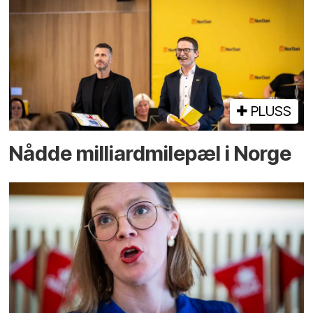
PLUSS
Nådde milliard­­milepæl i Norge