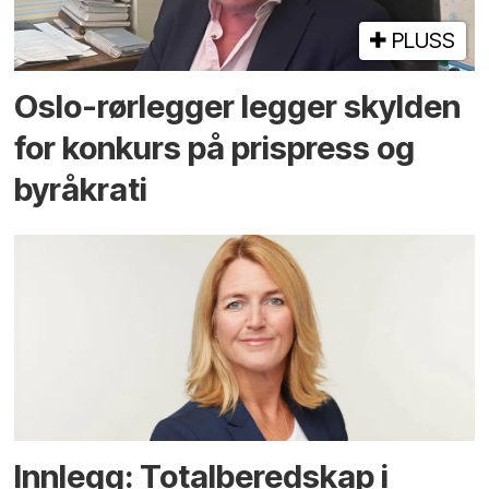
PLUSS
Oslo-rørlegger legger skylden
for konkurs på prispress og
byråkrati
Innlegg: Totalberedskap i