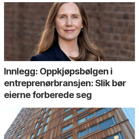
Innlegg: Oppkjøps­bølgen i
entreprenør­bransjen: Slik bør
eierne forberede seg