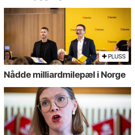
PLUSS
Nådde milliard­­milepæl i Norge