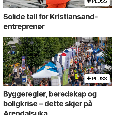
PLUSS
Solide tall for Kristiansand-
entreprenør
PLUSS
Bygge­regler, beredskap og
bolig­krise – dette skjer på
Arendals­uka