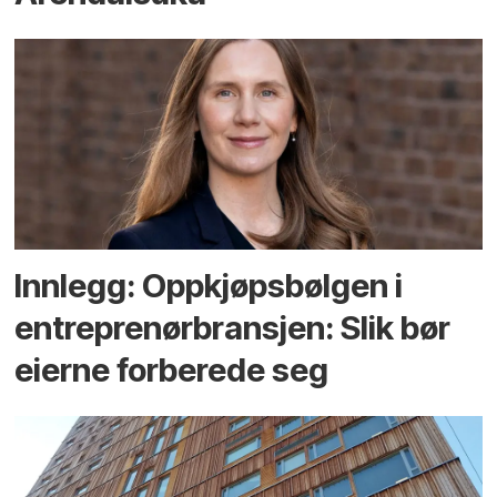
Innlegg: Oppkjøps­bølgen i
entreprenør­bransjen: Slik bør
eierne forberede seg