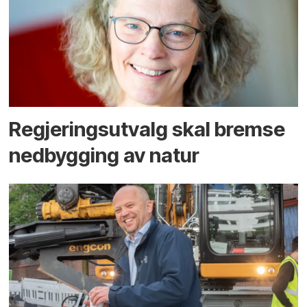
Regjerings­utvalg skal bremse
ned­bygging av natur