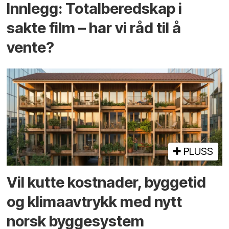
Innlegg: Totalberedskap i
sakte film – har vi råd til å
vente?
PLUSS
Vil kutte kostnader, byggetid
og klima­avtrykk med nytt
norsk bygge­system