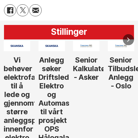
Stillinger
Senior
Senior
Prosjekteringsled
Rådgive
Kalkulatør
Tilbudsleder
ingeniør
der
- Asker
Anlegg
elektro,
- Oslo
Oslo
jon
andsvegen