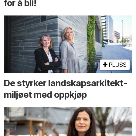
for å bli!
PLUSS
De styrker landskaps­arkitekt­
miljøet med oppkjøp