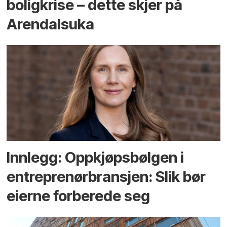
bolig­krise – dette skjer på
Arendals­uka
Innlegg: Oppkjøps­bølgen i
entreprenør­bransjen: Slik bør
eierne forberede seg