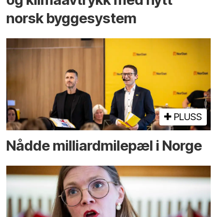
norsk bygge­system
PLUSS
Nådde milliard­­milepæl i Norge