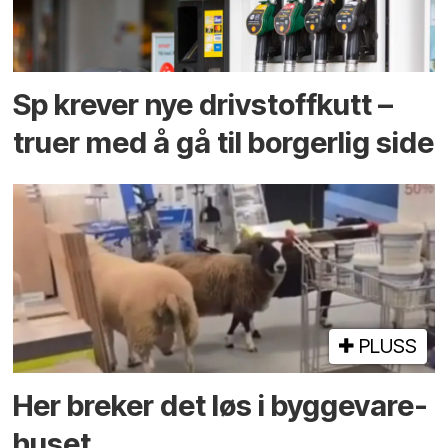
Sp krever nye drivstoffkutt –
truer med å gå til borgerlig side
PLUSS
Her breker det løs i bygge­vare­
huset