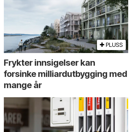
PLUSS
Frykter innsigelser kan
forsinke milliard­utbygging med
mange år