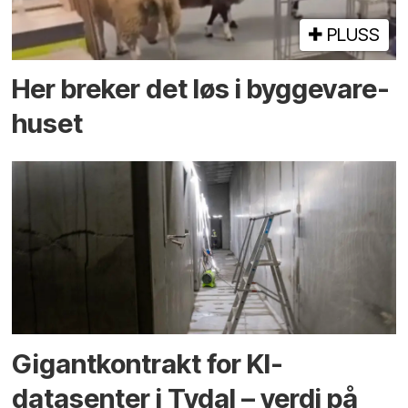
PLUSS
Her breker det løs i bygge­vare­
huset
Gigantkontrakt for KI-
datasenter i Tydal – verdi på