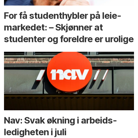
For få student­hybler på leie­
markedet: – Skjønner at
studenter og foreldre er urolige
Nav: Svak økning i arbeids­
ledigheten i juli