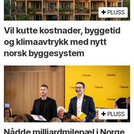
PLUSS
Vil kutte kostnader, byggetid
og klima­avtrykk med nytt
norsk bygge­system
PLUSS
Nådde milliard­­milepæl i Norge