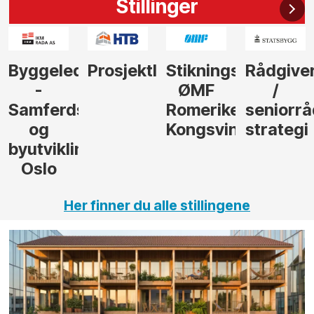
Stillinger
der
Prosjektleder
Stikningsingeniør
Rådgiver
Anleggs
ØMF
/
til
sel
Romerike
seniorrådgiver
hotellpr
Kongsvinger
strategi
i Gulen
ng,
Her finner du alle stillingene