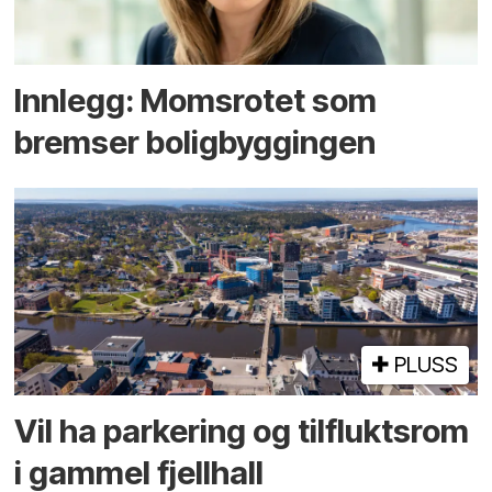
Innlegg: Moms­rotet som
bremser bolig­byggingen
PLUSS
Vil ha parkering og tilflukts­rom
i gammel fjellhall