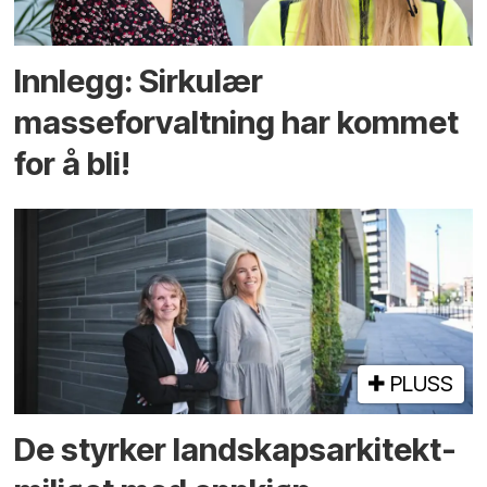
Innlegg: Sirkulær
masseforvaltning har kommet
for å bli!
PLUSS
De styrker landskaps­arkitekt­