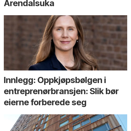
Arendals­uka
Innlegg: Oppkjøps­bølgen i
entreprenør­bransjen: Slik bør
eierne forberede seg