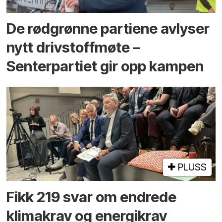
De rødgrønne partiene avlyser
nytt drivstoffmøte –
Senterpartiet gir opp kampen
PLUSS
Fikk 219 svar om endrede
klimakrav og energikrav