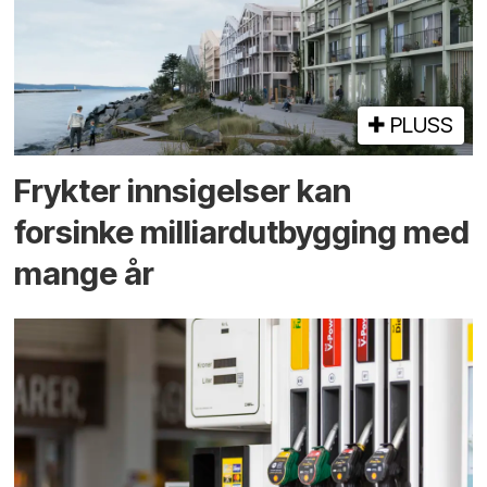
PLUSS
Frykter innsigelser kan
forsinke milliard­utbygging med
mange år