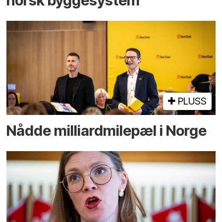
norsk bygge­system
PLUSS
Nådde milliard­­milepæl i Norge