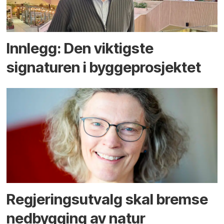
Innlegg: Den viktigste
signaturen i bygge­­prosjektet
Regjerings­utvalg skal bremse
ned­bygging av natur