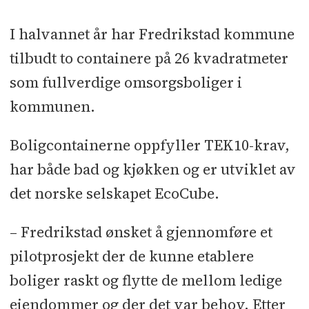
Firmaet ble etablert 1. oktober 2012
I halvannet år har Fredrikstad kommune
med sterke industripartnere som
tilbudt to containere på 26 kvadratmeter
medeiere.
som fullverdige omsorgsboliger i
Aksjonærer er arkitektkontoret VIT
kommunen.
AS og Containerleverandøren
Uniteam.
Boligcontainerne oppfyller TEK10-krav,
har både bad og kjøkken og er utviklet av
Kilde: Ecocube.no
det norske selskapet EcoCube.
– Fredrikstad ønsket å gjennomføre et
pilotprosjekt der de kunne etablere
boliger raskt og flytte de mellom ledige
eiendommer og der det var behov. Etter