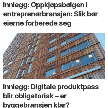
Innlegg: Oppkjøps­bølgen i
entreprenør­bransjen: Slik bør
eierne forberede seg
Innlegg: Digitale produktpass
blir obligatorisk – er
byggebransjen klar?