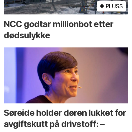
PLUSS
NCC godtar millionbot etter
dødsulykke
Søreide holder døren lukket for
avgiftskutt på drivstoff: –