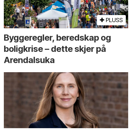
PLUSS
Bygge­regler, beredskap og
bolig­krise – dette skjer på
Arendals­uka