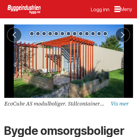
Logg inn
EcoCube AS modulboliger. Stålcontainerne ble kledd i panel utvendig for å heve det estetiske uttrykket. Foto: VizPro AS
Bygde omsorgsboliger