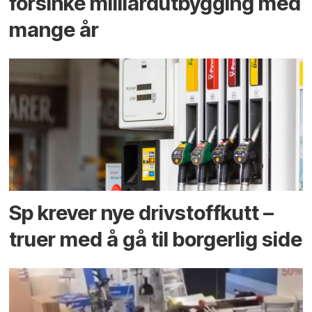
forsinke milliard­utbygging med
mange år
Sp krever nye drivstoffkutt –
truer med å gå til borgerlig side