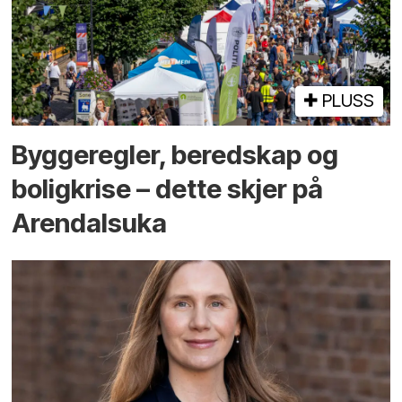
PLUSS
Bygge­regler, beredskap og
bolig­krise – dette skjer på
Arendals­uka