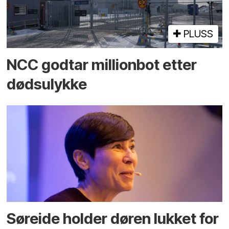
PLUSS
NCC godtar millionbot etter
dødsulykke
Søreide holder døren lukket for