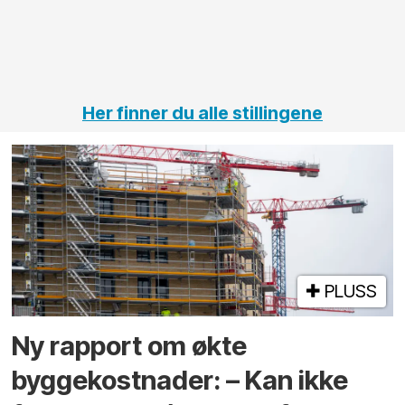
jernbane,
vei og
tunneler
Her finner du alle stillingene
PLUSS
Ny rapport om økte
byggekostnader: – Kan ikke