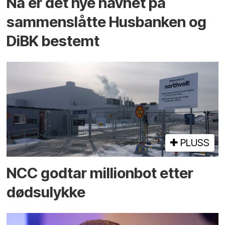
Nå er det nye navnet på
sammenslåtte Husbanken og
DiBK bestemt
PLUSS
NCC godtar millionbot etter
dødsulykke