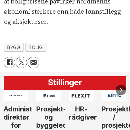
at boligprisene påvirker nordmenns
økonomi sterkere enn både lønnstillegg
og aksjekurser.
BYGG
BOLIG
Stillinger
-
HR-
Prosjektleder
Vi
Anlegg
rådgiver
/
behøver
søker
der
prosjekteringsleder
elektrofagfolk
Driftsle