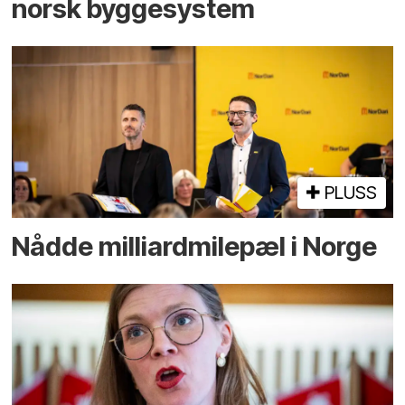
norsk bygge­system
PLUSS
Nådde milliard­­milepæl i Norge