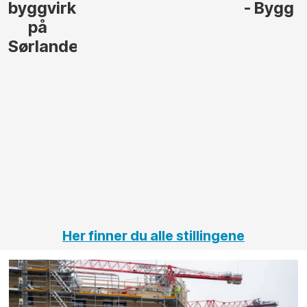
- Bygg
til å
Elektro
lede og
og
gjennomføre
Automas
større
til vårt
anleggsprosjekter
prosjekt
innenfor
OPS
elektro
Hålogal
på
jernbane,
vei og
tunneler
Her finner du alle stillingene