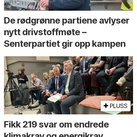
De rødgrønne partiene avlyser
nytt drivstoffmøte –
Senterpartiet gir opp kampen
PLUSS
Fikk 219 svar om endrede
klimakrav og energikrav