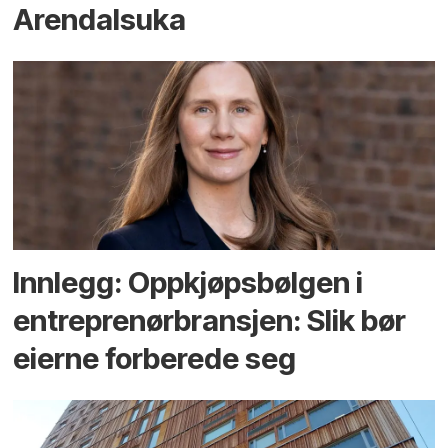
Arendals­uka
Innlegg: Oppkjøps­bølgen i
entreprenør­bransjen: Slik bør
eierne forberede seg