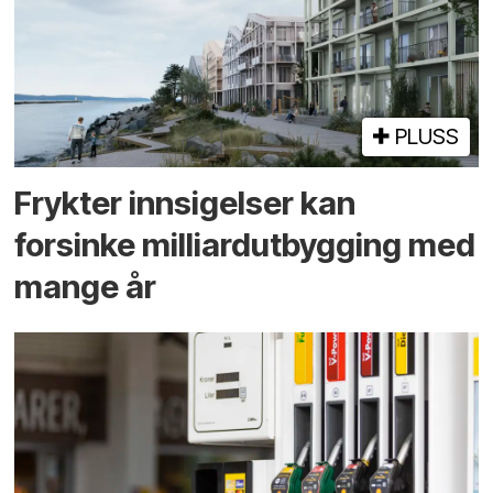
PLUSS
Frykter innsigelser kan
forsinke milliard­utbygging med
mange år