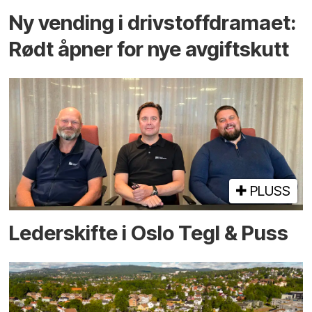
Ny vending i drivstoffdramaet:
Rødt åpner for nye avgiftskutt
PLUSS
Lederskifte i Oslo Tegl & Puss