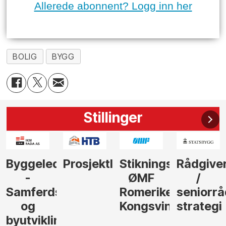
Allerede abonnent? Logg inn her
BOLIG
BYGG
Stillinger
der
Prosjektleder
Stikningsingeniør
Rådgiver
Anleggs
ØMF
/
til
sel
Romerike
seniorrådgiver
hotellpr
Kongsvinger
strategi
i Gulen
ng,