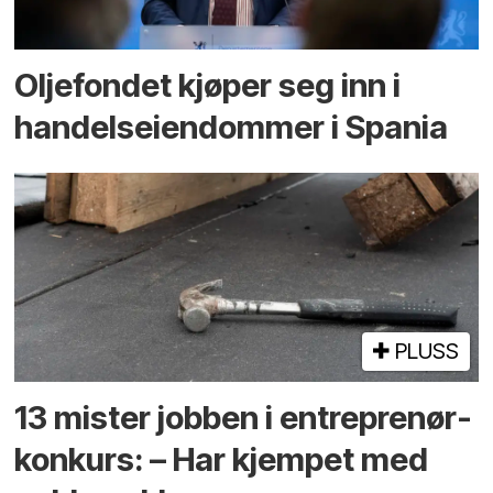
Oljefondet kjøper seg inn i
handels­eiendommer i Spania
PLUSS
13 mister jobben i entreprenør­
konkurs: – Har kjempet med