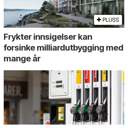
PLUSS
Frykter innsigelser kan
forsinke milliard­utbygging med
mange år