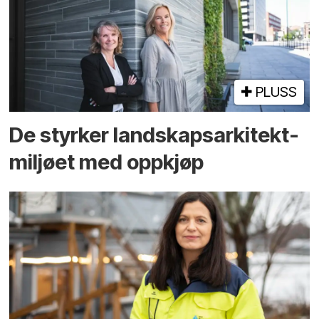
PLUSS
De styrker landskaps­arkitekt­
miljøet med oppkjøp