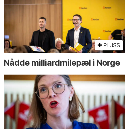
PLUSS
Nådde milliard­­milepæl i Norge