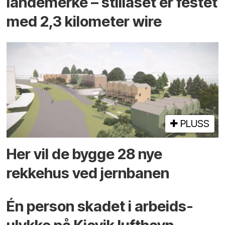
landemerke – stillaset er festet
med 2,3 kilometer wire
PLUSS
Her vil de bygge 28 nye
rekkehus ved jernbanen
Én person skadet i arbeids­