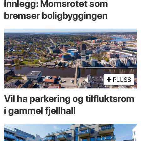
Innlegg: Moms­rotet som
bremser bolig­byggingen
PLUSS
Vil ha parkering og tilflukts­rom
i gammel fjellhall