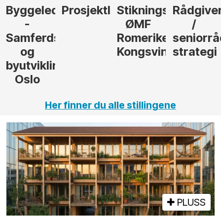
der
Prosjektleder
Stikningsingeniør
Rådgiver
Anleggs
ØMF
/
til
sel
Romerike
seniorrådgiver
hotellpr
Kongsvinger
strategi
i Gulen
ng,
Her finner du alle stillingene
PLUSS