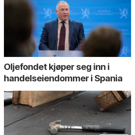
Oljefondet kjøper seg inn i
handels­eiendommer i Spania