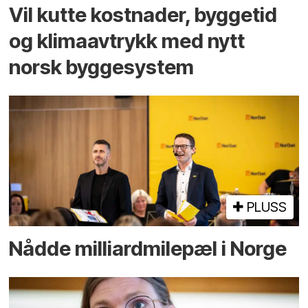
Vil kutte kostnader, byggetid
og klima­avtrykk med nytt
norsk bygge­system
PLUSS
Nådde milliard­­milepæl i Norge