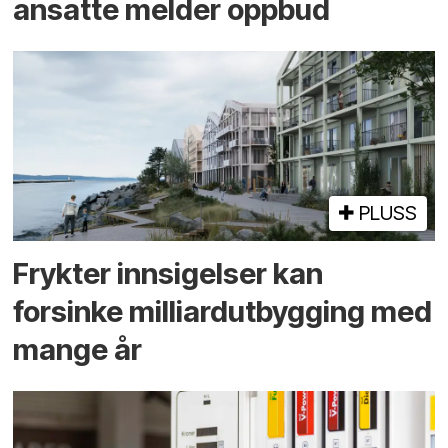
ansatte melder oppbud
PLUSS
Frykter innsigelser kan
forsinke milliard­utbygging med
mange år