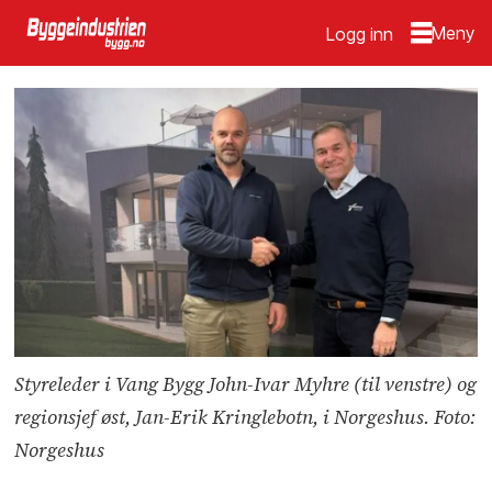
Logg inn
Styreleder i Vang Bygg John-Ivar Myhre (til venstre) og
regionsjef øst, Jan-Erik Kringlebotn, i Norgeshus. Foto:
Norgeshus