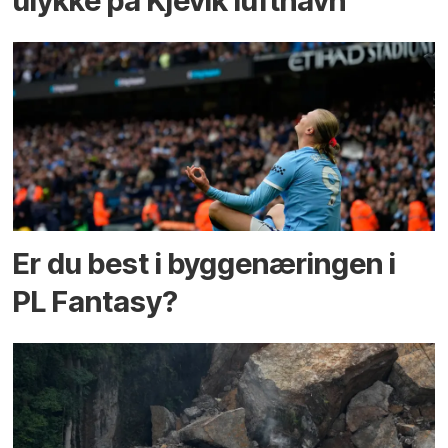
ulykke på Kjevik lufthavn
Er du best i bygge­næringen i
PL Fantasy?