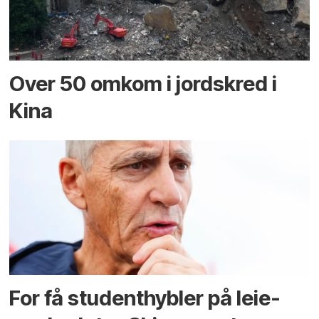
Over 50 omkom i jord­skred i
Kina
For få student­hybler på leie­