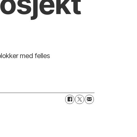
rosjekt
blokker med felles