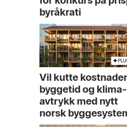
for konkurs på pri
byråkrati
PLU
Vil kutte kostnader
byggetid og klima­
avtrykk med nytt
norsk bygge­syste