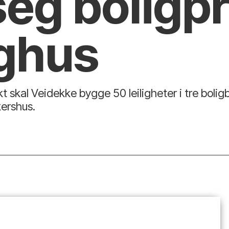
seg boligp
ghus
t skal Veidekke bygge 50 leiligheter i tre bolig
kershus.