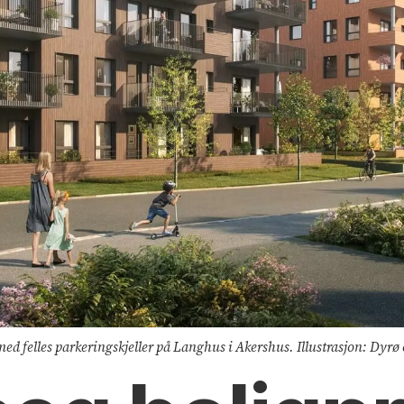
 med felles parkeringskjeller på Langhus i Akershus. Illustrasjon: Dyr