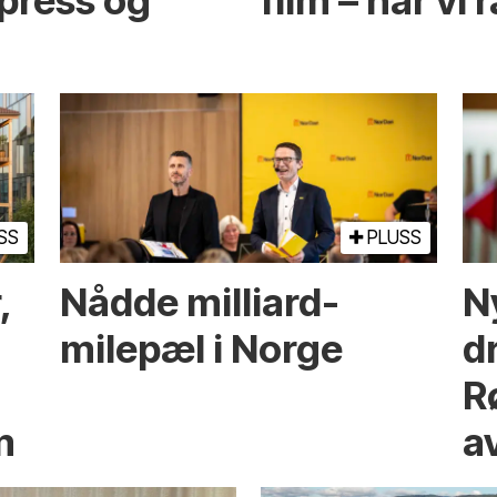
spress og
film – har vi 
SS
PLUSS
,
Nådde milliard­­
N
milepæl i Norge
d
R
m
a