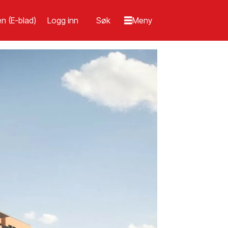
n (E-blad)
Logg inn