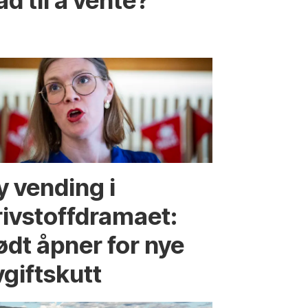
råd til å vente?
y vending i
rivstoffdramaet:
ødt åpner for nye
vgiftskutt