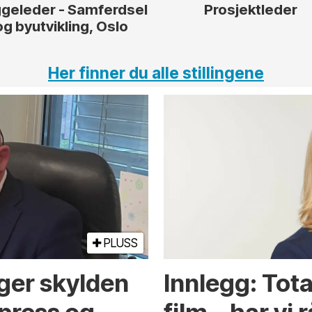
geleder - Samferdsel
Prosjektleder
og byutvikling, Oslo
Her finner du alle stillingene
PLUSS
ger skylden
Innlegg: Tot