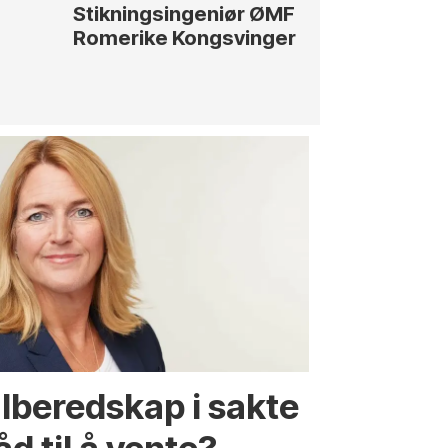
Stikningsingeniør ØMF
Rådgiver / 
Romerike Kongsvinger
str
alberedskap i sakte