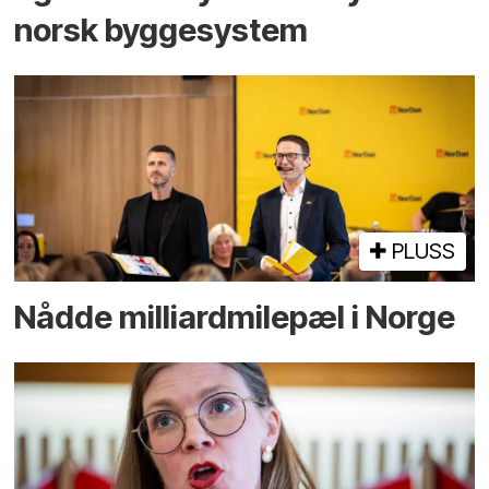
norsk bygge­system
PLUSS
Nådde milliard­­milepæl i Norge