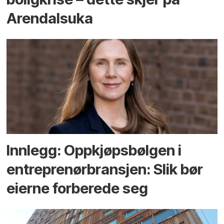
Arendals­uka
Innlegg: Oppkjøps­bølgen i
entreprenør­bransjen: Slik bør
eierne forberede seg