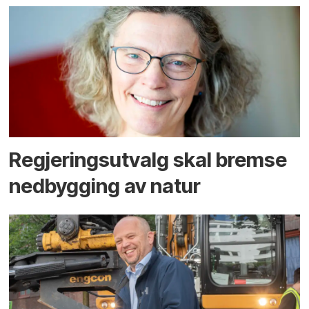
Regjerings­utvalg skal bremse
ned­bygging av natur