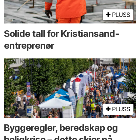
PLUSS
Solide tall for Kristiansand-
entreprenør
PLUSS
Bygge­regler, beredskap og
bolig­krise – dette skjer på