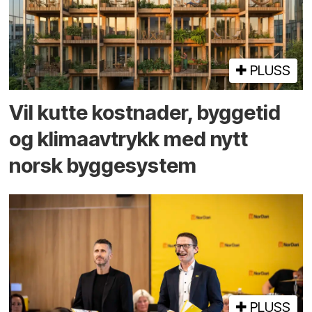
PLUSS
Vil kutte kostnader, byggetid
og klima­avtrykk med nytt
norsk bygge­system
PLUSS