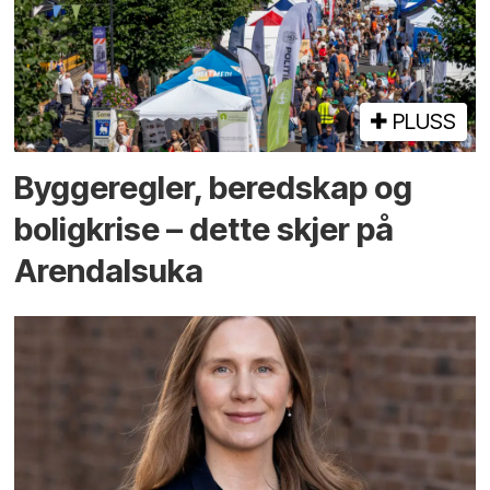
PLUSS
Bygge­regler, beredskap og
bolig­krise – dette skjer på
Arendals­uka