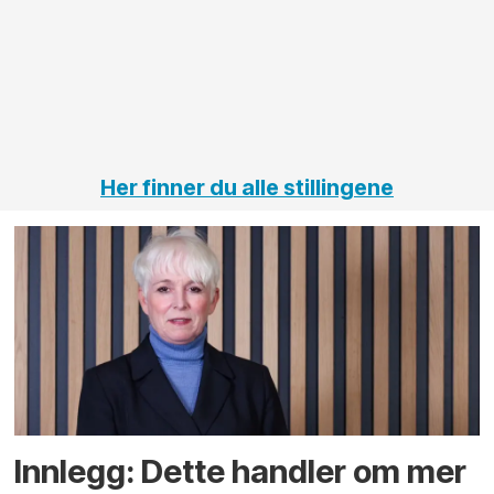
elektro
Hålogal
på
jernbane,
vei og
tunneler
Her finner du alle stillingene
Innlegg: Dette handler om mer