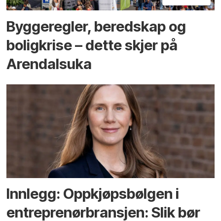
Bygge­regler, beredskap og
bolig­krise – dette skjer på
Arendals­uka
Innlegg: Oppkjøps­bølgen i
entreprenør­bransjen: Slik bør