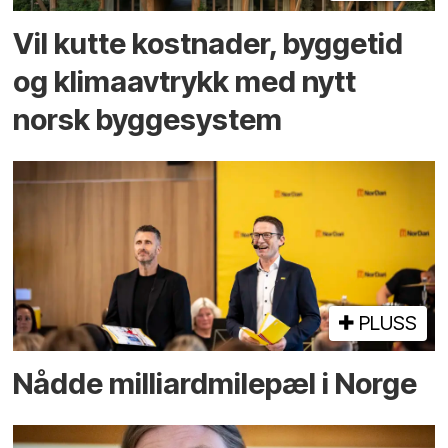
Vil kutte kostnader, byggetid
og klima­avtrykk med nytt
norsk bygge­system
PLUSS
Nådde milliard­­milepæl i Norge