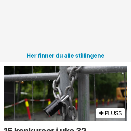
elektro
Hålogal
på
jernbane,
vei og
tunneler
Her finner du alle stillingene
PLUSS
15 konkurser i uke 32