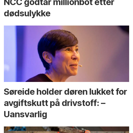
NCC godtar millionbot etter
dødsulykke
Søreide holder døren lukket for
avgiftskutt på drivstoff: –
Uansvarlig