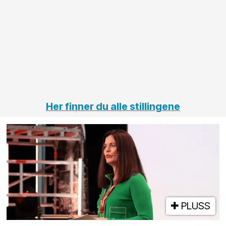
innenfor
OPS
elektro
Hålogal
på
jernbane,
vei og
tunneler
Her finner du alle stillingene
PLUSS