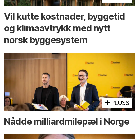
Vil kutte kostnader, byggetid
og klima­avtrykk med nytt
norsk bygge­system
PLUSS
Nådde milliard­­milepæl i Norge