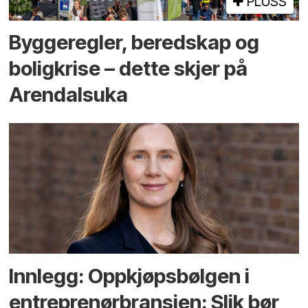
PLUSS
Bygge­regler, beredskap og
bolig­krise – dette skjer på
Arendals­uka
Innlegg: Oppkjøps­bølgen i
entreprenør­bransjen: Slik bør