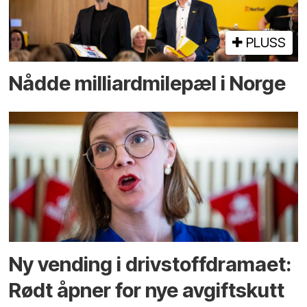
PLUSS
Nådde milliard­­milepæl i Norge
Ny vending i drivstoffdramaet:
Rødt åpner for nye avgiftskutt