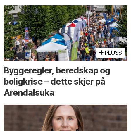
PLUSS
Bygge­regler, beredskap og
bolig­krise – dette skjer på
Arendals­uka