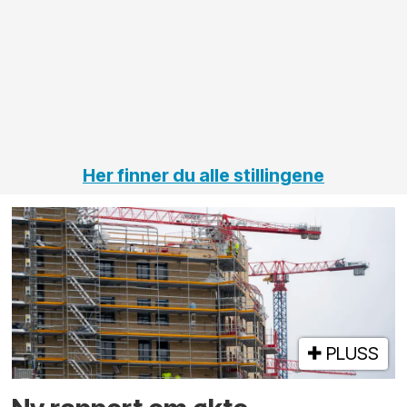
innenfor
OPS
elektro
Hålogal
på
jernbane,
vei og
tunneler
Her finner du alle stillingene
PLUSS