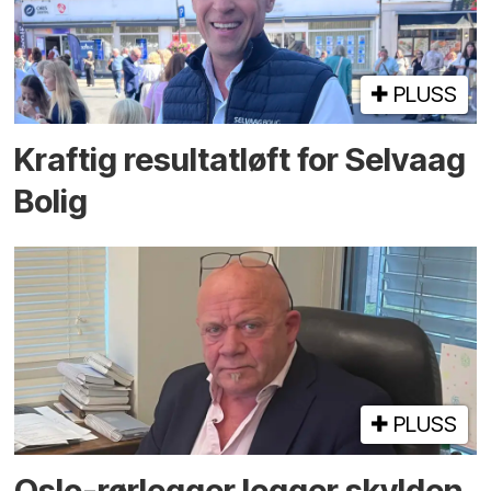
PLUSS
Kraftig resultatløft for Selvaag
Bolig
PLUSS
Oslo-rørlegger legger skylden