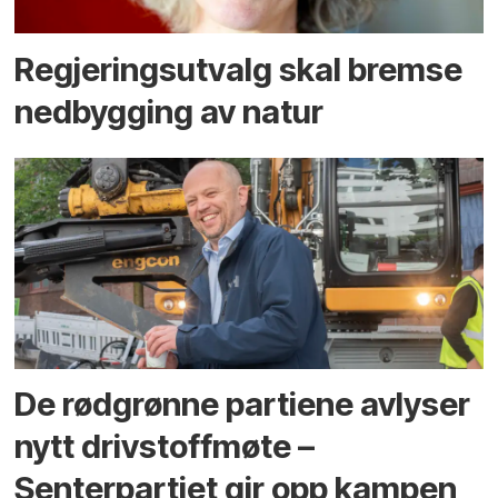
Regjerings­utvalg skal bremse
ned­bygging av natur
De rødgrønne partiene avlyser
nytt drivstoffmøte –
Senterpartiet gir opp kampen