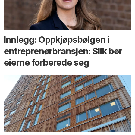
Innlegg: Oppkjøps­bølgen i
entreprenør­bransjen: Slik bør
eierne forberede seg