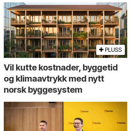
PLUSS
Vil kutte kostnader, byggetid
og klima­avtrykk med nytt
norsk bygge­system