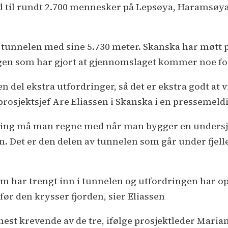
til rundt 2.700 mennesker på Lepsøya, Haramsøya,
unnelen med sine 5.730 meter. Skanska har møtt på 
en som har gjort at gjennomslaget kommer noe fo
en del ekstra utfordringer, så det er ekstra godt at
 prosjektsjef Are Eliassen i Skanska i en pressemeld
ing må man regne med når man bygger en undersjø
. Det er den delen av tunnelen som går under fjel
om har trengt inn i tunnelen og utfordringen har op
r den krysser fjorden, sier Eliassen
est krevende av de tre, ifølge prosjektleder Mari