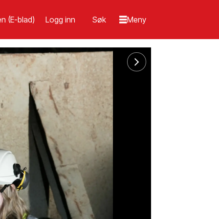
n (E-blad)
Logg inn