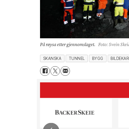
På røysa etter gjennomslaget.
Foto: Svein Skei
SKANSKA
TUNNEL
BYGG
BILDEKA