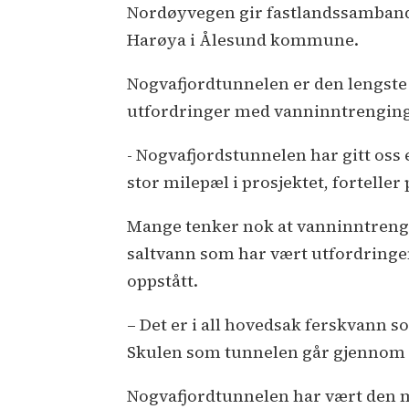
Nordøyvegen gir fastlandssamband 
Harøya i Ålesund kommune.
Nogvafjordtunnelen er den lengste t
utfordringer med vanninntrenging
- Nogvafjordstunnelen har gitt oss 
stor milepæl i prosjektet, forteller
Mange tenker nok at vanninntreng
saltvann som har vært utfordringen
oppstått.
– Det er i all hovedsak ferskvann s
Skulen som tunnelen går gjennom fø
Nogvafjordtunnelen har vært den m