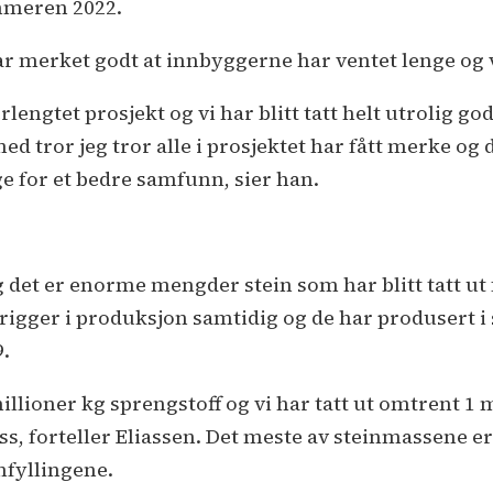
mmeren 2022.
ar merket godt at innbyggerne har ventet lenge og 
erlengtet prosjekt og vi har blitt tatt helt utrolig 
ed tror jeg tror alle i prosjektet har fått merke og d
e for et bedre samfunn, sier han.
 det er enorme mengder stein som har blitt tatt ut f
igger i produksjon samtidig og de har produsert i 
9.
illioner kg sprengstoff og vi har tatt ut omtrent 1 
ss, forteller Eliassen. Det meste av steinmassene er 
infyllingene.