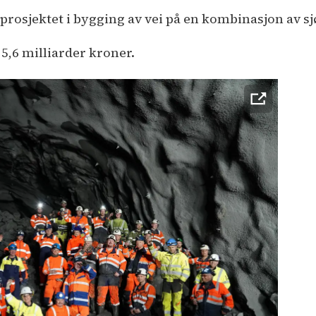
år prosjektet i bygging av vei på en kombinasjon av s
5,6 milliarder kroner.