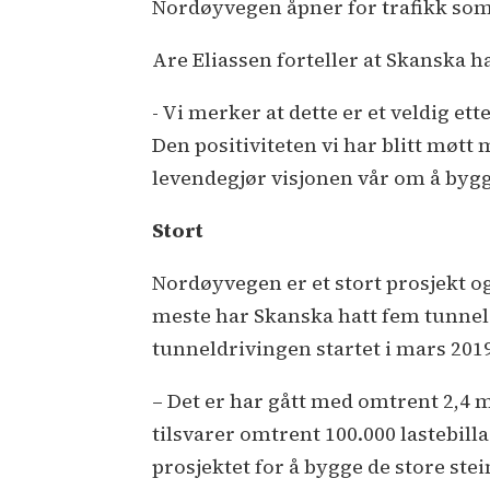
Nordøyvegen åpner for trafikk so
Are Eliassen forteller at Skanska h
- Vi merker at dette er et veldig ett
Den positiviteten vi har blitt møtt m
levendegjør visjonen vår om å bygg
Stort
Nordøyvegen er et stort prosjekt og
meste har Skanska hatt fem tunnelr
tunneldrivingen startet i mars 201
– Det er har gått med omtrent 2,4 m
tilsvarer omtrent 100.000 lastebilla
prosjektet for å bygge de store ste