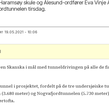
 Haramsøy skule og Ålesund-ordfører Eva Vinje 
rdtunnelen tirsdag.
19.05.2021 - 10:06
RT
l
n Skanska i mål med tunneldrivingen på alle de fi
 tunnel i prosjektet, fordelt på de tre undersjøisk
en (3.680 meter) og Nogvafjordtunnelen (5.730 meter
rtofta.