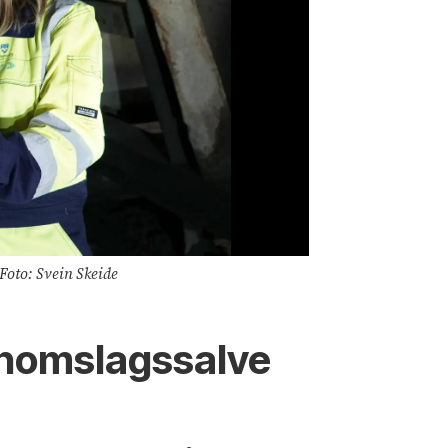
 Foto: Svein Skeide
Frida Otterlei t
ennomslagssalve