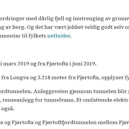
utfordringer med dårlig fjell og inntrenging av gru
 av berg. Og det har vært jobbet veldig godt selv om
mmentar til fylkets
nettsider.
 mars 2019 og fra Fjørtofta i juni 2019.
t fra Longva og 3.218 meter fra Fjørtofta, opplyse
jordtunnelen. Anleggsveien gjennom tunnelen blir fj
renseanlegg for tunnelvann. Et omfattende elektr
 også.
g Fjørtofta og Fjørtoftfjordtunnelen mellom Fjørt