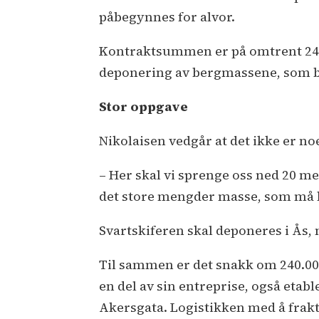
påbegynnes for alvor.
Kontraktsummen er på omtrent 244 
deponering av bergmassene, som bes
Stor oppgave
Nikolaisen vedgår at det ikke er n
– Her skal vi sprenge oss ned 20 met
det store mengder masse, som må b
Svartskiferen skal deponeres i Ås,
Til sammen er det snakk om 240.000
en del av sin entreprise, også etab
Akersgata. Logistikken med å frakte