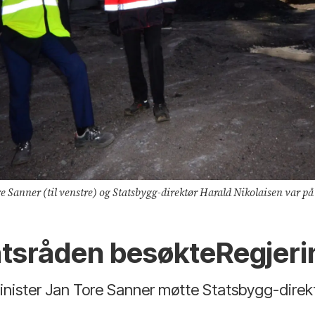
nner (til venstre) og Statsbygg-direktør Harald Nikolaisen var på pl
atsråden besøkteRegjeri
ister Jan Tore Sanner møtte Statsbygg-direktø