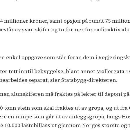
millioner kroner, samt opsjon på rundt 75 million
tår av svartskifer og to former for radioaktiv alu
oen enkel oppgave som står foran dem i Regjeringskv
er tett inntil bebyggelse, blant annet Møllergata 19,
earbeides separat, sier Statsbygg-direktøren.
 men alunskiferen må fraktes på lekter til deponi 
 tonn stein som skal fraktes ut av gropa, og ut fra
lere en rampe som går ut av anleggsgropa, langs Hosp
 10.000 lastebillass ut gjennom Norges største og t