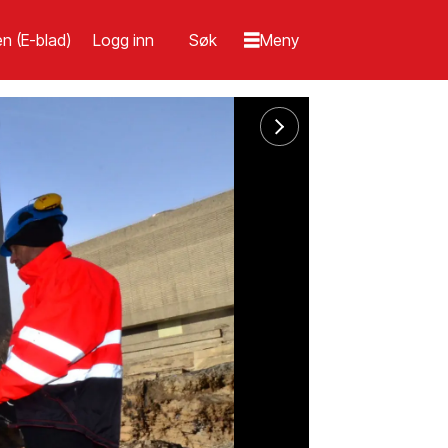
n (E-blad)
Logg inn