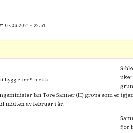
07.03.2021 - 22:51
RT
S-blo
uker
tt bygg etter S-blokka
grun
gsminister Jan Tore Sanner (H) gropa som er igjen
il midten av februar i år.
Samm
fjor