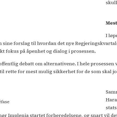
skull
Mest
I lø
 sine forslag til hvordan det nye Regjeringskvartale
kt fokus på åpenhet og dialog i prosessen.
en offentlig debatt om alternativene. I hele prosessen
il rette for mest mulig sikkerhet for de som skal jo
Samm
Hara
éfase
stat
nør Implenia startet forberedelsene, og snart vil 