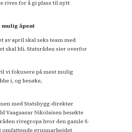
e rives for å gi plass til nytt
 mulig åpent
pet av april skal seks team med
t skal bli. Statsråden sier overfor
 vil vi fokusere på mest mulig
bbe i, og besøke,
en med Statsbygg-direktør
ld Vaagaasar Nikolaisen besøkte
sråden rivegropa hvor den gamle S-
det omfattende grunnarbeidet