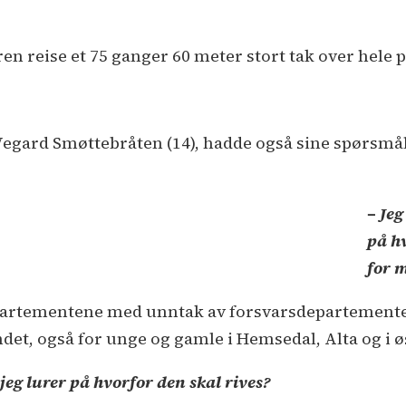
n reise et 75 ganger 60 meter stort tak over hele p
Vegard Smøttebråten (14), hadde også sine spørsmå
– Je
på h
for m
 departementene med unntak av forsvarsdepartemente
et, også for unge og gamle i Hemsedal, Alta og i øst
 jeg lurer på hvorfor den skal rives?