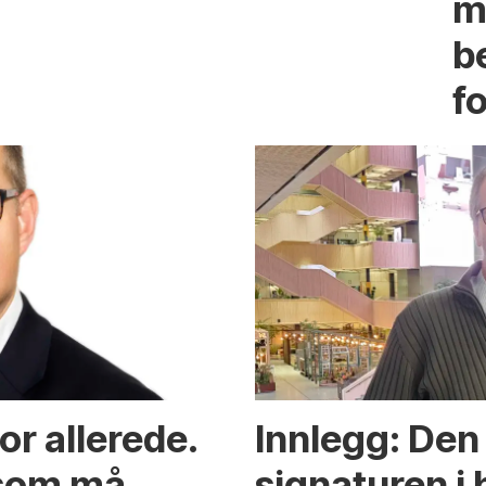
m
b
fo
or allerede.
Innlegg: Den 
 som må
signaturen i 