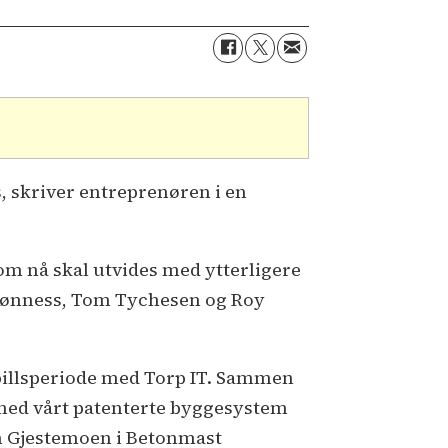
, skriver entreprenøren i en
om nå skal utvides med ytterligere
Bjønness, Tom Tychesen og Roy
spillsperiode med Torp IT. Sammen
s med vårt patenterte byggesystem
an Gjestemoen i Betonmast