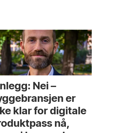
nlegg: Nei –
yggebransjen er
ke klar for digitale
roduktpass nå,