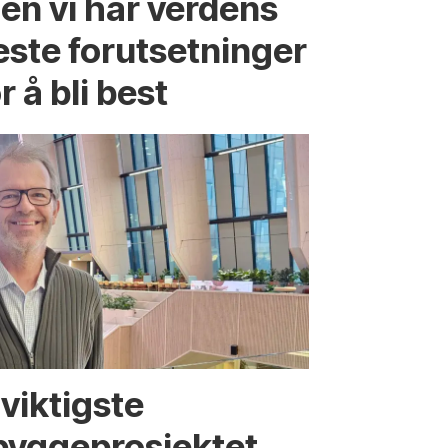
en vi har verdens
este forutsetninger
r å bli best
viktigste
bygge­­prosjektet