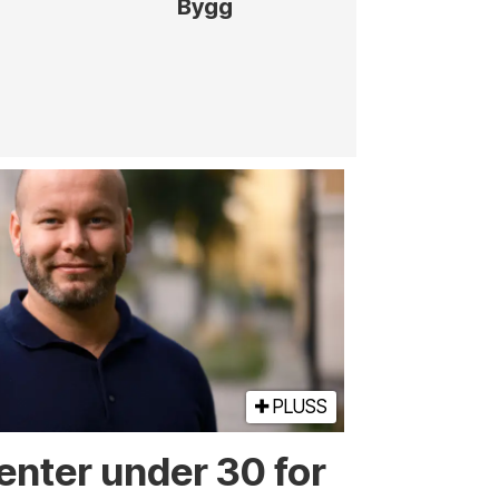
Bygg
og gjenno
anleggs
innenfor
jernbane, v
PLUSS
enter under 30 for