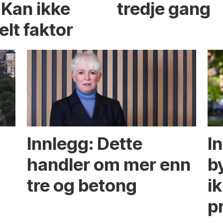
 Kan ikke
tredje gang
elt faktor
Innlegg: Dette
In
handler om mer enn
b
tre og betong
ik
p