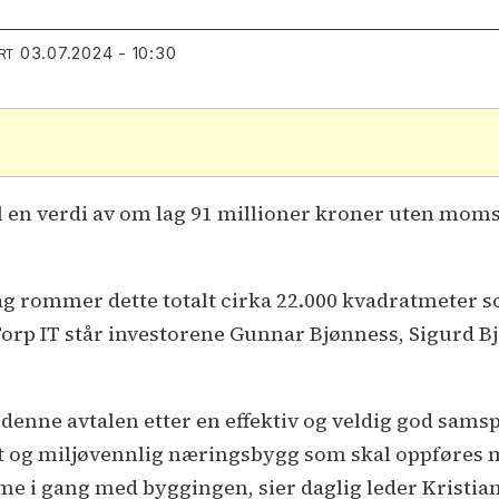
03.07.2024 - 10:30
RT
il en verdi av om lag 91 millioner kroner uten moms
dag rommer dette totalt cirka 22.000 kvadratmeter s
Torp IT står investorene Gunnar Bjønness, Sigurd 
 denne avtalen etter en effektiv og veldig god sam
ektivt og miljøvennlig næringsbygg som skal oppføre
mme i gang med byggingen, sier daglig leder Kristi