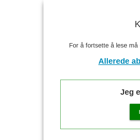
K
For å fortsette å lese må
Allerede a
Jeg e