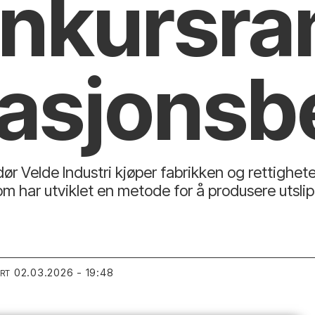
onkurs­
asjons­b
dør Velde Industri kjøper fabrikken og rettigh
m har utviklet en metode for å produsere utslip
02.03.2026 - 19:48
ERT