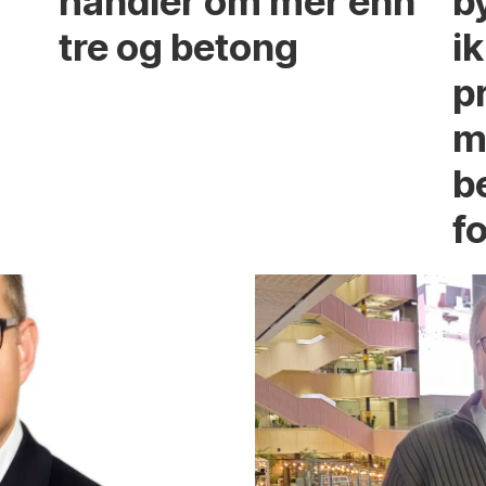
handler om mer enn
b
tre og betong
ik
p
m
b
fo