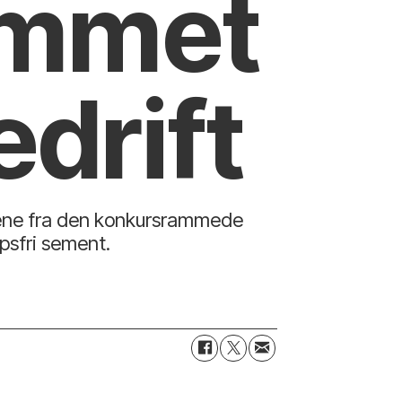
rammet
edrift
etene fra den konkursrammede
psfri sement.