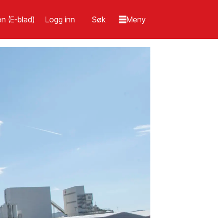
n (E-blad)
Logg inn