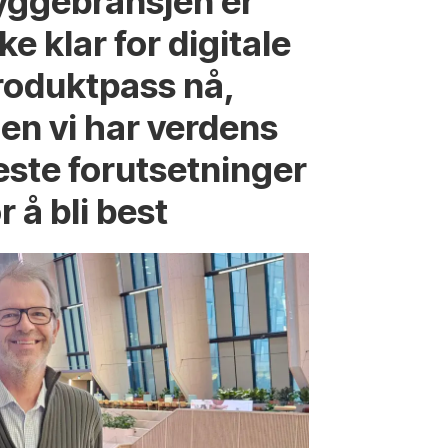
yggebransjen er
ke klar for digitale
roduktpass nå,
en vi har verdens
este forutsetninger
r å bli best