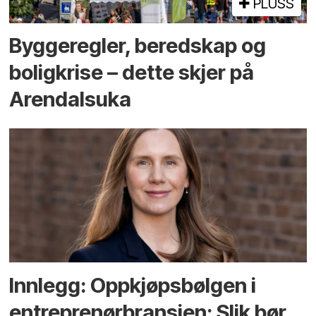
PLUSS
Bygge­regler, beredskap og
bolig­krise – dette skjer på
Arendals­uka
Innlegg: Oppkjøps­bølgen i
entreprenør­bransjen: Slik bør