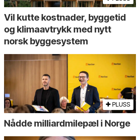
Vil kutte kostnader, byggetid
og klima­avtrykk med nytt
norsk bygge­system
PLUSS
Nådde milliard­­milepæl i Norge