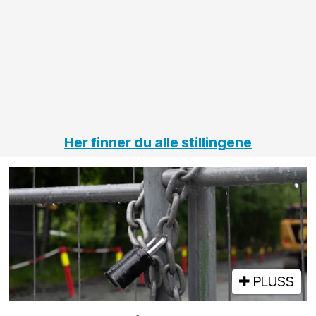
innenfor
OPS
elektro
Hålogal
på
jernbane,
vei og
tunneler
Her finner du alle stillingene
PLUSS