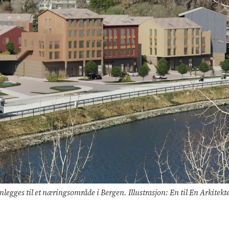
anlegges til et næringsområde i Bergen. Illustrasjon: En til En Arkitekt