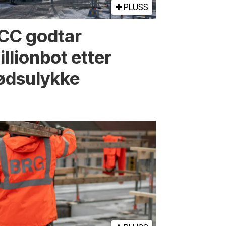
PLUSS
CC godtar
llionbot etter
ødsulykke