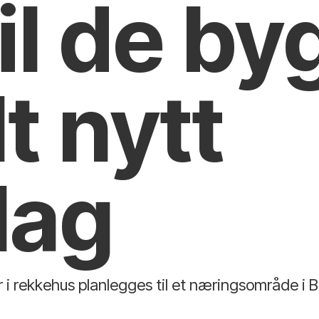
il de by
lt nytt
lag
ger i rekkehus planlegges til et næringsområde i 