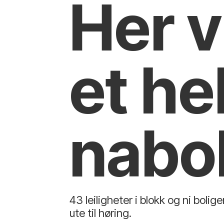
Her v
et he
nabo
43 leiligheter i blokk og ni boli
ute til høring.