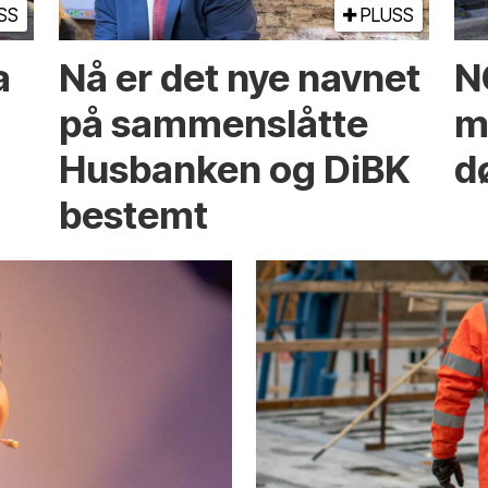
SS
PLUSS
a
Nå er det nye navnet
N
på sammenslåtte
mi
Husbanken og DiBK
d
bestemt