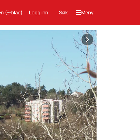
n (E-blad)
Logg inn