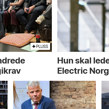
PLUSS
endrede
Hun skal led
ikrav
Electric Nor