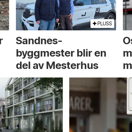
PLUSS
r
Sandnes-
O
byggmester blir en
m
del av Mesterhus
m