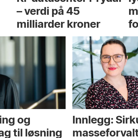
– verdi på 45
m
milliarder kroner
f
ing og
Innlegg: Sir
g til løsning
masseforval