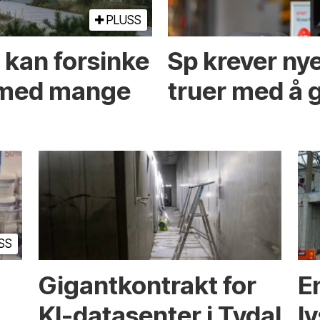
PLUSS
 kan forsinke
Sp krever nye
g med mange
truer med å g
SS
Gigantkontrakt for
E
KI-datasenter i Tydal
l