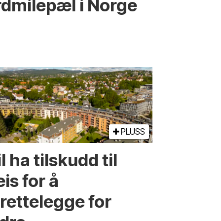
d­­milepæl i Norge
PLUSS
l ha tilskudd til
is for å
lrettelegge for