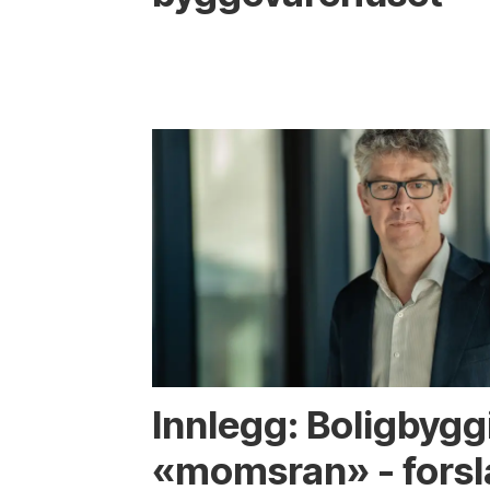
Innlegg: Boligbygg
«momsran» - forsla