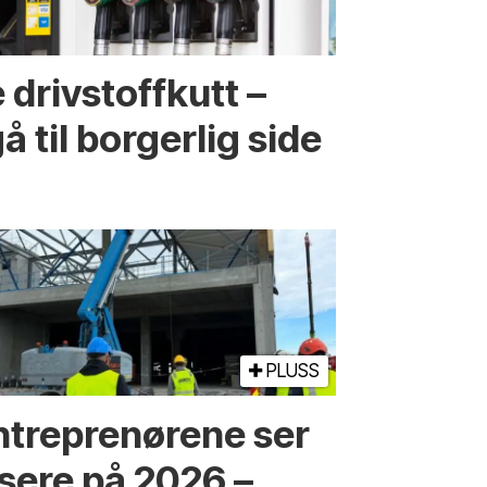
 drivstoffkutt –
å til borgerlig side
PLUSS
ntreprenørene ser
ysere på 2026 –