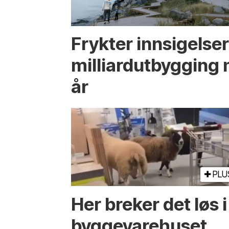
Frykter innsigelser
milliard­utbyggin
år
PLU
Her breker det løs i
bygge­vare­huset