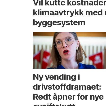
Vil kutte kostnade
klima­avtrykk med 
bygge­system
Ny vending i
drivstoffdramaet:
Rødt åpner for nye