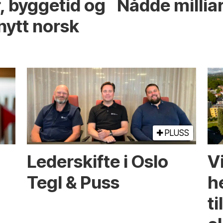
r, byggetid og
Nådde milliar
nytt norsk
PLUSS
Lederskifte i Oslo
Vi
Tegl & Puss
he
ti