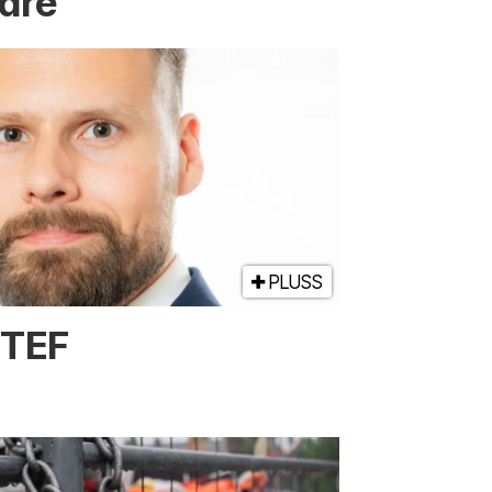
ldre
PLUSS
NTEF