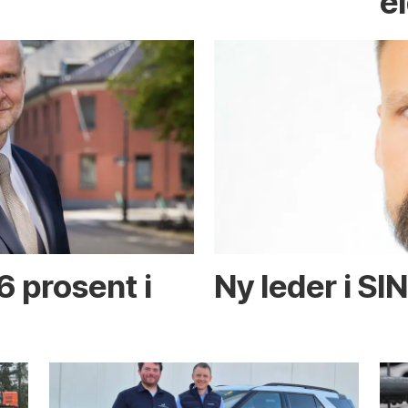
e
6 prosent i
Ny leder i SI