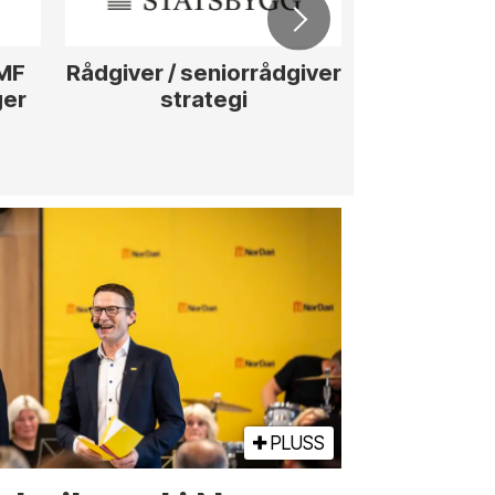
ØMF
Rådgiver / seniorrådgiver
Anleggs
ger
strategi
hotellpros
PLUSS