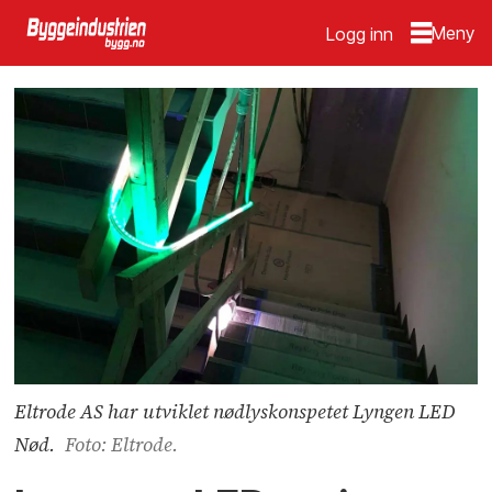
Logg inn
Eltrode AS har utviklet nødlyskonspetet Lyngen LED
Nød.
Foto: Eltrode.