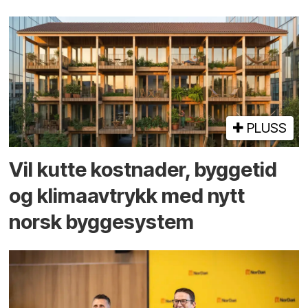
PLUSS
Vil kutte kostnader, byggetid
og klima­avtrykk med nytt
norsk bygge­system