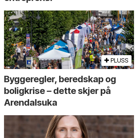
PLUSS
Bygge­regler, beredskap og
bolig­krise – dette skjer på
Arendals­uka