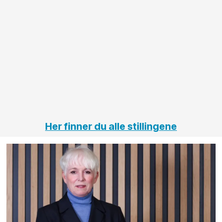
større
til vårt
anleggsprosjekter
prosjekt
innenfor
OPS
elektro
Hålogal
på
jernbane,
vei og
tunneler
Her finner du alle stillingene