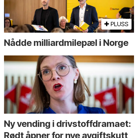
PLUSS
Nådde milliard­­milepæl i Norge
Ny vending i drivstoffdramaet:
Rødt åpner for nye avgiftskutt