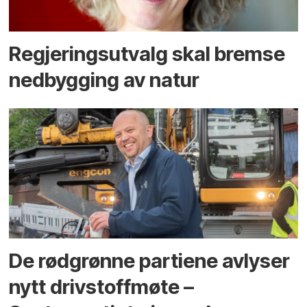
Regjerings­utvalg skal bremse
ned­bygging av natur
De rødgrønne partiene avlyser
nytt drivstoffmøte –