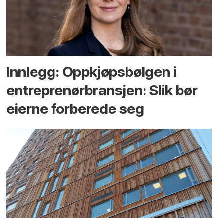
Innlegg: Oppkjøps­bølgen i
entreprenør­bransjen: Slik bør
eierne forberede seg