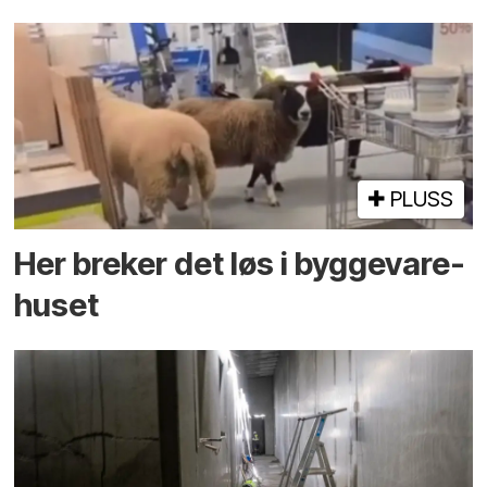
PLUSS
Her breker det løs i bygge­vare­
huset