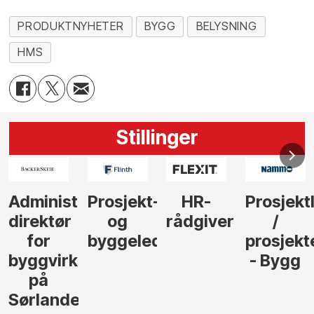
PRODUKTNYHETER
BYGG
BELYSNING
HMS
Stillinger
-
HR-
Prosjektleder
Vi
Anlegg
rådgiver
/
behøver
søker
der
prosjekteringsleder
elektrofagfolk
Driftsle
- Bygg
til å
Elektro
lede og
og
gjennomføre
Automas