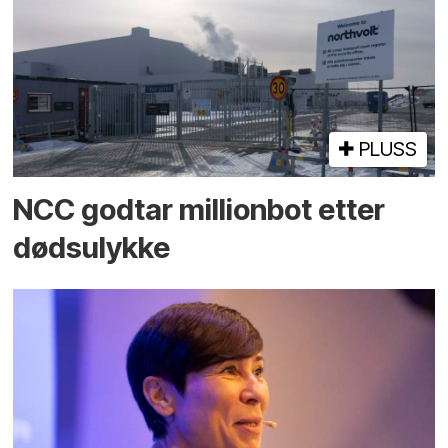
PLUSS
NCC godtar millionbot etter
dødsulykke