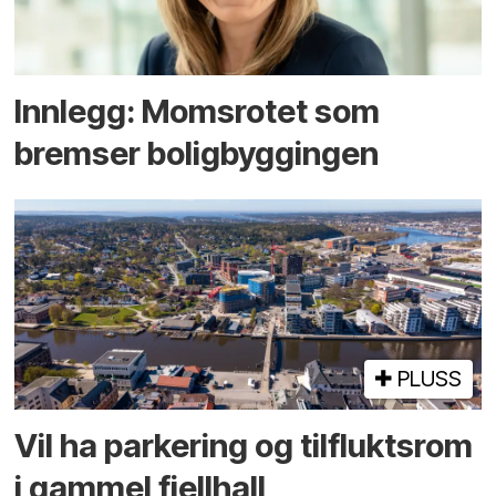
Innlegg: Moms­rotet som
bremser bolig­byggingen
PLUSS
Vil ha parkering og tilflukts­rom
i gammel fjellhall