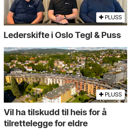
PLUSS
Lederskifte i Oslo Tegl & Puss
PLUSS
Vil ha tilskudd til heis for å
tilrettelegge for eldre