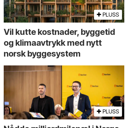
PLUSS
Vil kutte kostnader, byggetid
og klima­avtrykk med nytt
norsk bygge­system
PLUSS