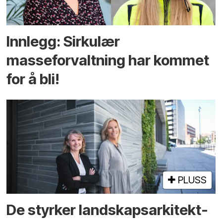
Innlegg: Sirkulær
masseforvaltning har kommet
for å bli!
PLUSS
De styrker landskaps­arkitekt­