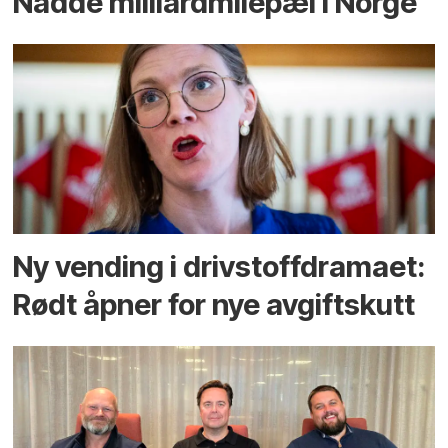
Nådde milliard­­milepæl i Norge
Ny vending i drivstoffdramaet:
Rødt åpner for nye avgiftskutt