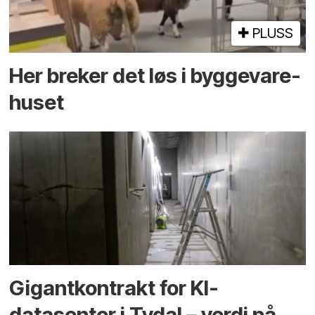
PLUSS
Her breker det løs i bygge­vare­
huset
Gigantkontrakt for KI-
datasenter i Tydal – verdi på