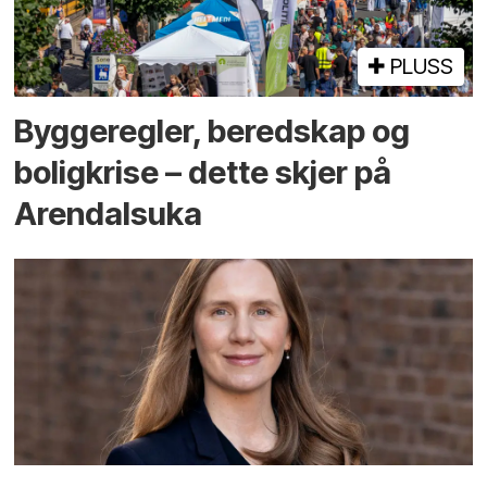
PLUSS
Bygge­regler, beredskap og
bolig­krise – dette skjer på
Arendals­uka