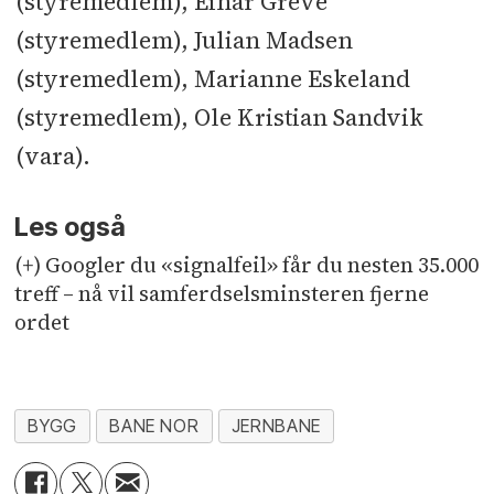
(styremedlem), Einar Greve
(styremedlem), Julian Madsen
(styremedlem), Marianne Eskeland
(styremedlem), Ole Kristian Sandvik
(vara).
Les også
(+) Googler du «signalfeil» får du nesten 35.000
treff – nå vil samferdselsminsteren fjerne
ordet
BYGG
BANE NOR
JERNBANE