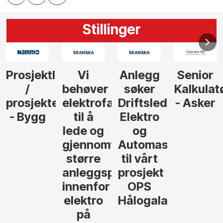
Stillinger
Prosjektleder
Vi
Anlegg
Senior
/
behøver
søker
Kalkulat
prosjekteringsleder
elektrofagfolk
Driftsleder
- Asker
- Bygg
til å
Elektro
lede og
og
gjennomføre
Automasjon
større
til vårt
anleggsprosjekter
prosjekt
innenfor
OPS
elektro
Hålogalandsvege
på