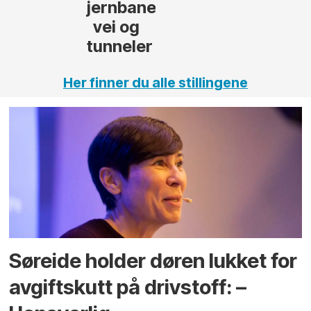
jernbane,
vei og
tunneler
Her finner du alle stillingene
Søreide holder døren lukket for
avgiftskutt på drivstoff: –