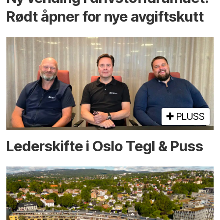
Rødt åpner for nye avgiftskutt
PLUSS
Lederskifte i Oslo Tegl & Puss