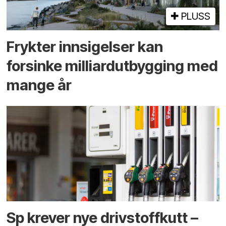
PLUSS
Frykter innsigelser kan
forsinke milliard­utbygging med
mange år
Sp krever nye drivstoffkutt –