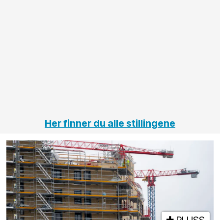
større
til vårt
anleggsprosjekter
prosjekt
innenfor
OPS
elektro
Hålogal
på
jernbane,
vei og
tunneler
Her finner du alle stillingene
PLUSS