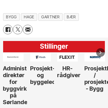
BYGG
HAGE
GARTNER
BÆR
Stillinger
-
HR-
Prosjektleder
Vi
Anlegg
rådgiver
/
behøver
søker
der
prosjekteringsleder
elektrofagfolk
Driftsle
- Bygg
til å
Elektro
lede og
og
gjennomføre
Automas