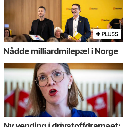
PLUSS
Nådde milliard­­milepæl i Norge
Ny vending i drivstoffdramaet: