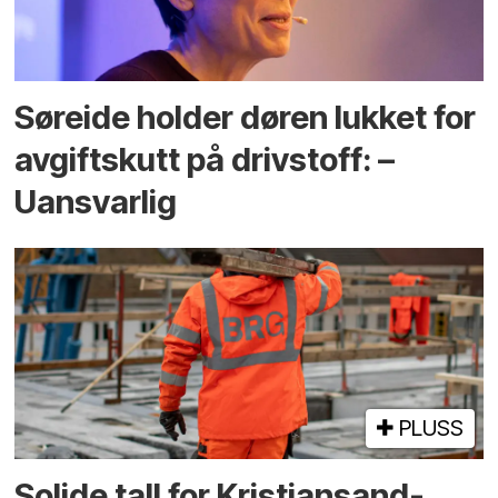
Søreide holder døren lukket for
avgiftskutt på drivstoff: –
Uansvarlig
PLUSS
Solide tall for Kristiansand-