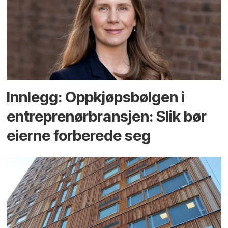
Innlegg: Oppkjøps­bølgen i
entreprenør­bransjen: Slik bør
eierne forberede seg