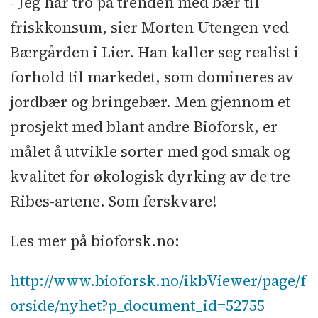
- Jeg har tro på trenden med bær til
friskkonsum, sier Morten Utengen ved
Bærgården i Lier. Han kaller seg realist i
forhold til markedet, som domineres av
jordbær og bringebær. Men gjennom et
prosjekt med blant andre Bioforsk, er
målet å utvikle sorter med god smak og
kvalitet for økologisk dyrking av de tre
Ribes-artene. Som ferskvare!
Les mer på bioforsk.no:
http://www.bioforsk.no/ikbViewer/page/f
orside/nyhet?p_document_id=52755