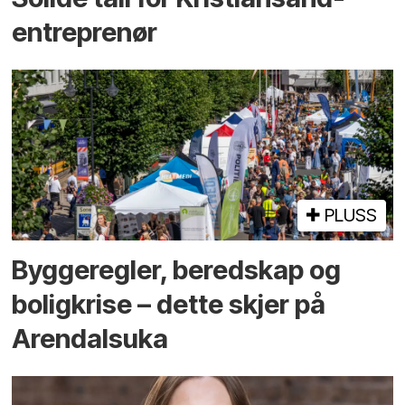
entreprenør
PLUSS
Bygge­regler, beredskap og
bolig­krise – dette skjer på
Arendals­uka