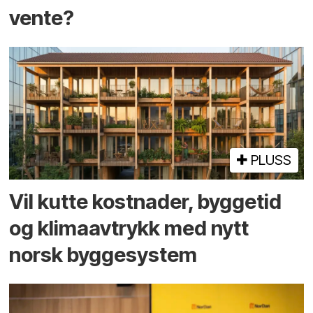
vente?
PLUSS
Vil kutte kostnader, byggetid
og klima­avtrykk med nytt
norsk bygge­system