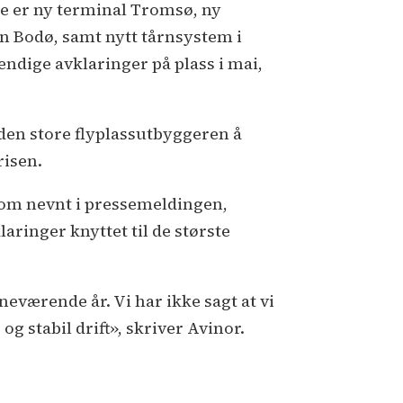
sse er ny terminal Tromsø, ny
n Bodø, samt nytt tårnsystem i
endige avklaringer på plass i mai,
 den store flyplassutbyggeren å
risen.
 som nevnt i pressemeldingen,
aringer knyttet til de største
neværende år. Vi har ikke sagt at vi
og stabil drift», skriver Avinor.