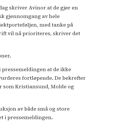
ag skriver Avinor at de gjør en
isk gjennomgang av hele
jektporteføljen, med tanke på
ft vil nå prioriteres, skriver det
oner.
 i pressemeldingen at de ikke
 vurderes fortløpende. De bekrefter
ner som Kristiansund, Molde og
eduksjon av både små og store
det i pressemeldingen.