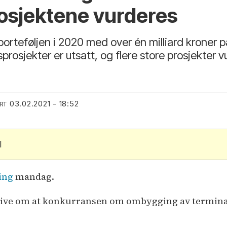
rosjektene vurderes
orteføljen i 2020 med over én milliard kroner p
rosjekter er utsatt, og flere store prosjekter v
03.02.2021 - 18:52
RT
l
ing
mandag.
ive om at konkurransen om ombygging av terminal