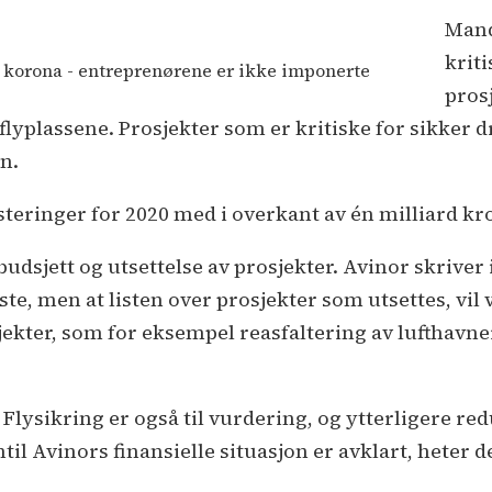
Mand
krit
 korona - entreprenørene er ikke imponerte
pros
flyplassene. Prosjekter som er kritiske for sikker dri
n.
steringer for 2020 med i overkant av én milliard kr
budsjett og utsettelse av prosjekter. Avinor skriver
ste, men at listen over prosjekter som utsettes, vil
sjekter, som for eksempel reasfaltering av lufthav
 Flysikring er også til vurdering, og ytterligere r
til Avinors finansielle situasjon er avklart, heter 