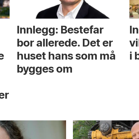
Innlegg: Bestefar
I
bor allerede. Det er
v
e
huset hans som må
i 
bygges om
s
er