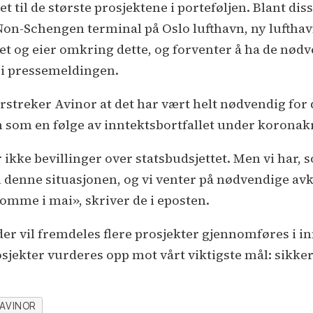
et til de største prosjektene i porteføljen. Blant di
on-Schengen terminal på Oslo lufthavn, ny lufthav
et og eier omkring dette, og forventer å ha de nødv
 i pressemeldingen.
erstreker Avinor at det har vært helt nødvendig for
 som en følge av inntektsbortfallet under koronak
 ikke bevillinger over statsbudsjettet. Men vi har,
il denne situasjonen, og vi venter på nødvendige avkl
komme i mai», skriver de i eposten.
er vil fremdeles flere prosjekter gjennomføres i in
rosjekter vurderes opp mot vårt viktigste mål: sikker 
AVINOR