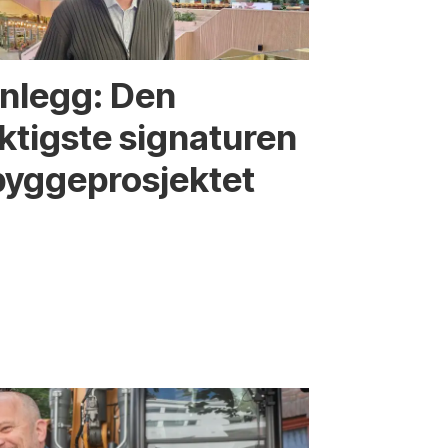
nnlegg: Den
iktigste signaturen
bygge­­prosjektet