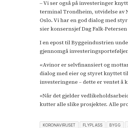
‒ Vi ser også på investeringer knytt
terminal Trondheim, utvidelse av N
Oslo. Vi har en god dialog med styr
sier konsernsjef Dag Falk-Petersen
I en epost til Byggeindustrien und
gjennomgå investeringsporteføljen
«Avinor er selvfinansiert og mottar
dialog med eier og styret knyttet t
investeringene – dette er ventet å 
«Når det gjelder vedlikeholdsarbeid
kutter alle slike prosjekter. Alle p
KORONAVIRUSET
FLYPLASS
BYGG