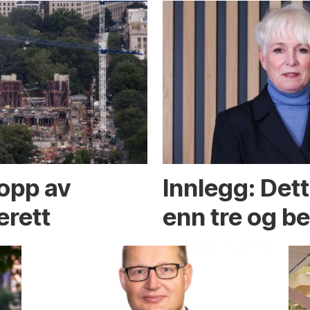
opp av
Innlegg: Det
erett
enn tre og b