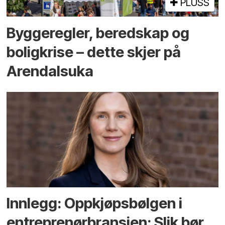
PLUSS
Bygge­regler, beredskap og
bolig­krise – dette skjer på
Arendals­uka
Innlegg: Oppkjøps­bølgen i
entreprenør­bransjen: Slik bør