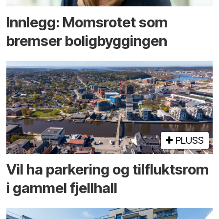
Innlegg: Moms­rotet som
bremser bolig­byggingen
PLUSS
Vil ha parkering og tilflukts­rom
i gammel fjellhall