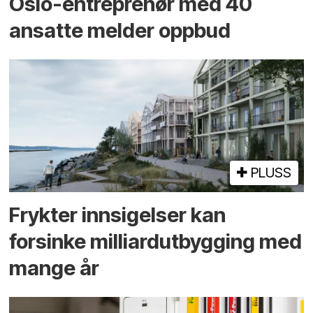
Oslo-entreprenør med 40
ansatte melder oppbud
PLUSS
Frykter innsigelser kan
forsinke milliard­utbygging med
mange år