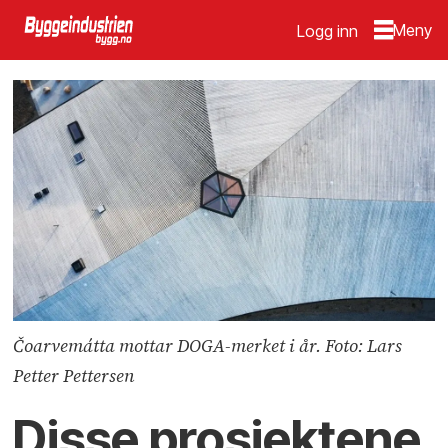
Logg inn
Čoarvemátta mottar DOGA-merket i år. Foto: Lars
Petter Pettersen
Disse prosjektene