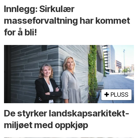
Innlegg: Sirkulær
masseforvaltning har kommet
for å bli!
PLUSS
De styrker landskaps­arkitekt­
miljøet med oppkjøp