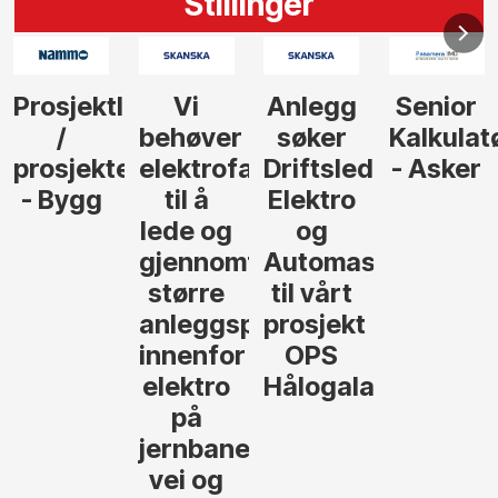
Stillinger
Anlegg
Senior
Senior
Prosjekt
søker
Kalkulatør
Tilbudsleder
r
agfolk
Driftsleder
- Asker
Anlegg
Elektro
- Oslo
og
føre
Automasjon
til vårt
rosjekter
prosjekt
OPS
Hålogalandsvegen
,