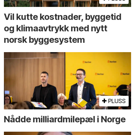
Vil kutte kostnader, byggetid
og klima­avtrykk med nytt
norsk bygge­system
PLUSS
Nådde milliard­­milepæl i Norge