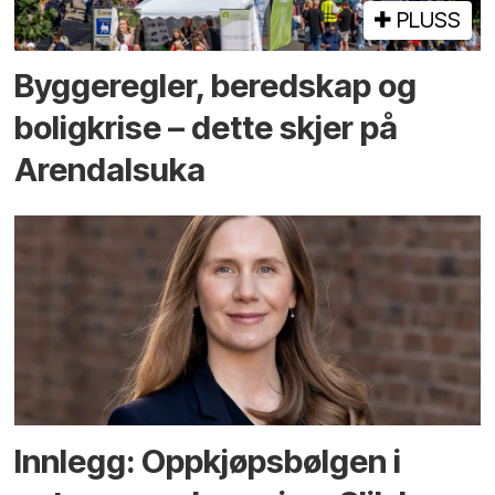
PLUSS
Bygge­regler, beredskap og
bolig­krise – dette skjer på
Arendals­uka
Innlegg: Oppkjøps­bølgen i