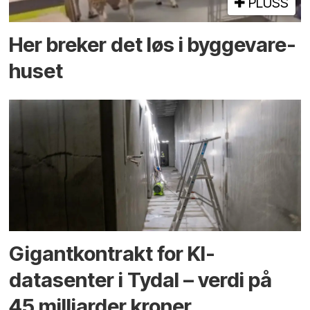
PLUSS
Her breker det løs i bygge­vare­
huset
Gigantkontrakt for KI-
datasenter i Tydal – verdi på
45 milliarder kroner