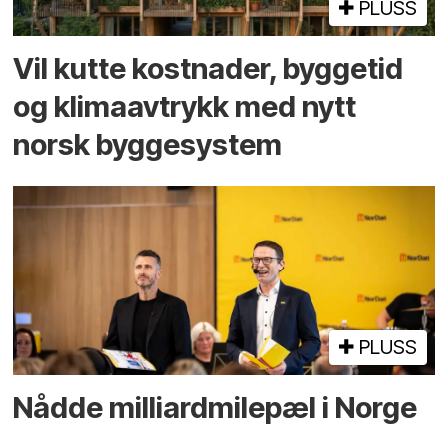
PLUSS
Vil kutte kostnader, byggetid
og klima­avtrykk med nytt
norsk bygge­system
PLUSS
Nådde milliard­­milepæl i Norge