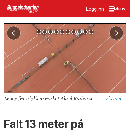
Logg inn
Lenge før ulykken ønsket Aksel Ruden seg til byggingen av Oslo Tennis sin nye hall på Skøyen. Nå er han endelig på banen. Bildet er tatt 13 meter over bakken.
Falt 13 meter på