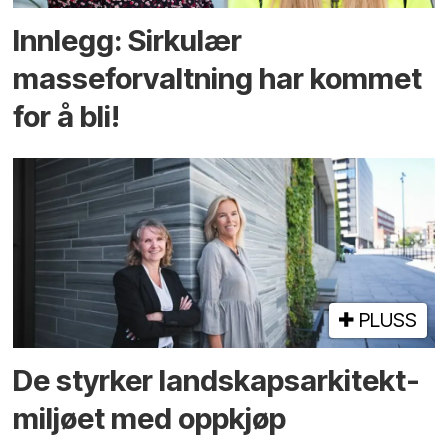
Innlegg: Sirkulær
masseforvaltning har kommet
for å bli!
PLUSS
De styrker landskaps­arkitekt­
miljøet med oppkjøp