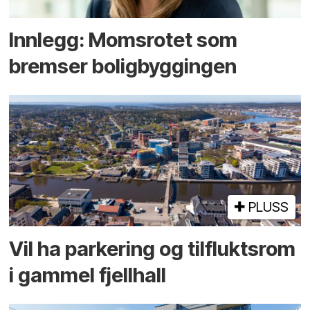
Innlegg: Moms­rotet som
bremser bolig­byggingen
PLUSS
Vil ha parkering og tilflukts­rom
i gammel fjellhall