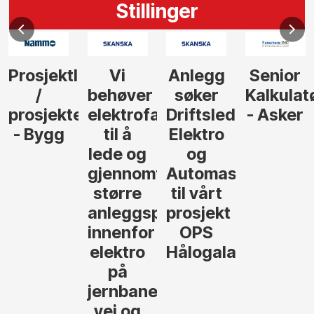
Stillinger
Prosjektleder
Vi
Anlegg
Senior
/
behøver
søker
Kalkulat
prosjekteringsleder
elektrofagfolk
Driftsleder
- Asker
- Bygg
til å
Elektro
lede og
og
gjennomføre
Automasjon
større
til vårt
anleggsprosjekter
prosjekt
innenfor
OPS
elektro
Hålogalandsvege
på
jernbane,
vei og