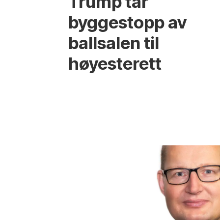
Trump tar
byggestopp av
ballsalen til
høyesterett