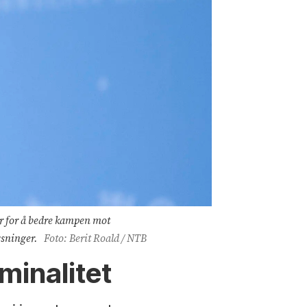
er for å bedre kampen mot
ysninger.
Foto: Berit Roald / NTB
iminalitet