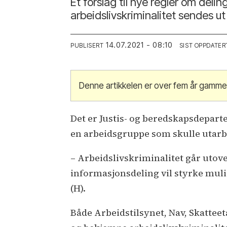
Et forslag til nye regler om del
arbeidslivskriminalitet sendes u
14.07.2021 - 08:10
PUBLISERT
SIST OPPDATER
Denne artikkelen er over fem år gamme
Det er Justis- og beredskapsdepart
en arbeidsgruppe som skulle utarbei
– Arbeidslivskriminalitet går uto
informasjonsdeling vil styrke muli
(H).
Både Arbeidstilsynet, Nav, Skatteet