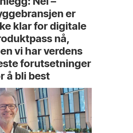
nlegg: Nei –
yggebransjen er
ke klar for digitale
roduktpass nå,
en vi har verdens
este forutsetninger
r å bli best