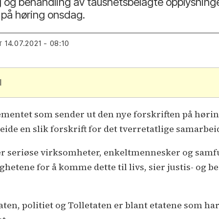
ing og behandling av taushetsbelagte opplysning
t på høring onsdag.
14.07.2021 - 08:10
T
l
ementet som sender ut den nye forskriften på hørin
de en slik forskrift for det tverretatlige samarbei
ver seriøse virksomheter, enkeltmennesker og samf
ghetene for å komme dette til livs, sier justis- o
aten, politiet og Tolletaten er blant etatene som h