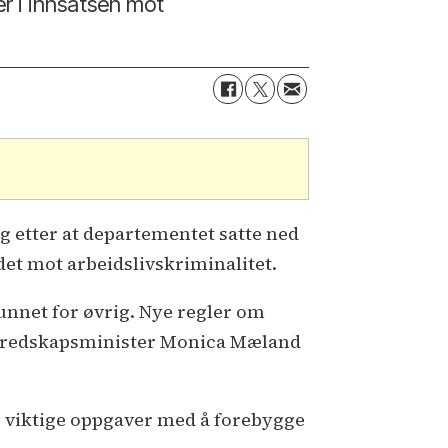
er i innsatsen mot
g etter at departementet satte ned
det mot arbeidslivskriminalitet.
unnet for øvrig. Nye regler om
g beredskapsminister Monica Mæland
ar viktige oppgaver med å forebygge