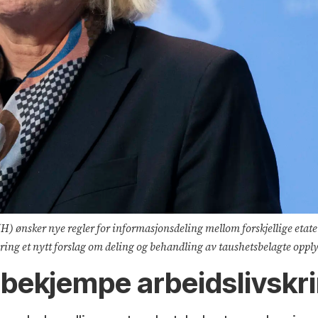
) ønsker nye regler for informasjonsdeling mellom forskjellige etat
ring et nytt forslag om deling og behandling av taushetsbelagte oppl
å bekjempe arbeidslivskr