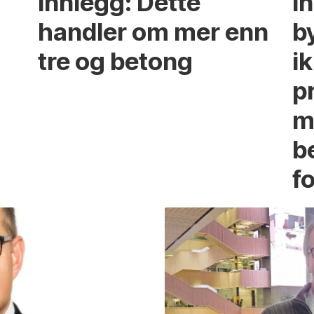
Innlegg: Dette
In
handler om mer enn
b
tre og betong
ik
p
m
b
fo