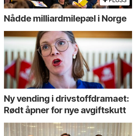
PLUSS
Nådde milliard­­milepæl i Norge
Ny vending i drivstoffdramaet:
Rødt åpner for nye avgiftskutt