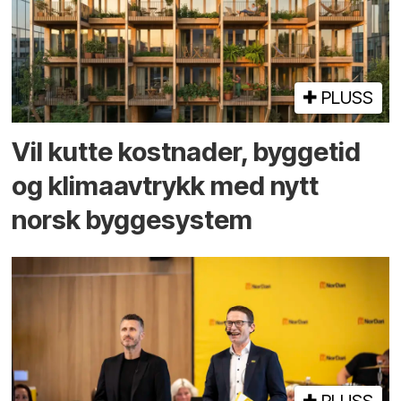
PLUSS
Vil kutte kostnader, byggetid
og klima­avtrykk med nytt
norsk bygge­system