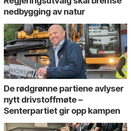
Regjerings­utvalg skal bremse
ned­bygging av natur
De rødgrønne partiene avlyser
nytt drivstoffmøte –
Senterpartiet gir opp kampen