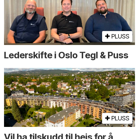
PLUSS
Lederskifte i Oslo Tegl & Puss
PLUSS
Vil ha tilskudd til heis for å