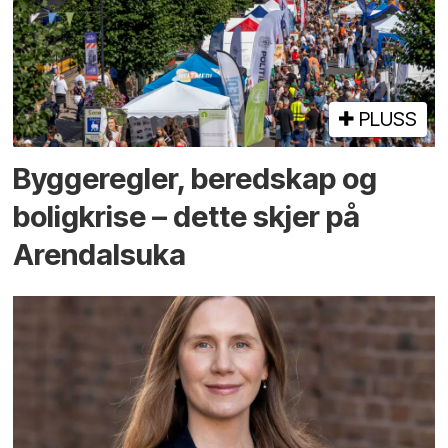
PLUSS
Bygge­regler, beredskap og
bolig­krise – dette skjer på
Arendals­uka