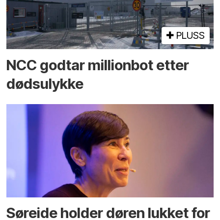
PLUSS
NCC godtar millionbot etter
dødsulykke
Søreide holder døren lukket for