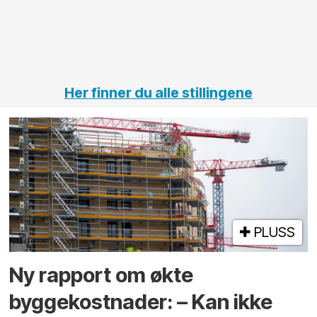
jernbane,
vei og
tunneler
Her finner du alle stillingene
PLUSS
Ny rapport om økte
byggekostnader: – Kan ikke