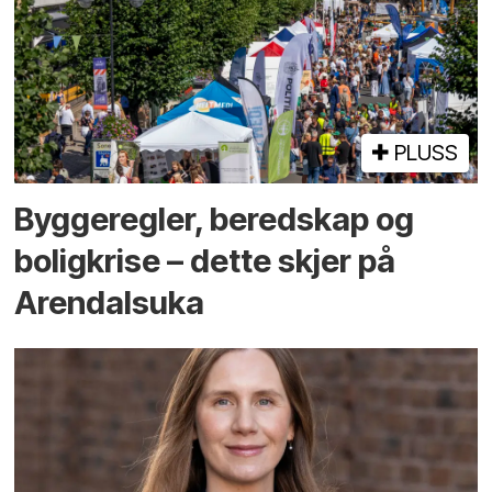
PLUSS
Bygge­regler, beredskap og
bolig­krise – dette skjer på
Arendals­uka