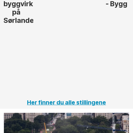
- Bygg
til å
Elektro
lede og
og
gjennomføre
Automas
større
til vårt
anleggsprosjekter
prosjekt
innenfor
OPS
elektro
Hålogal
på
jernbane,
vei og
tunneler
Her finner du alle stillingene