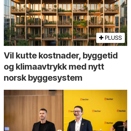
PLUSS
Vil kutte kostnader, byggetid
og klima­avtrykk med nytt
norsk bygge­system