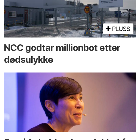
PLUSS
NCC godtar millionbot etter
dødsulykke