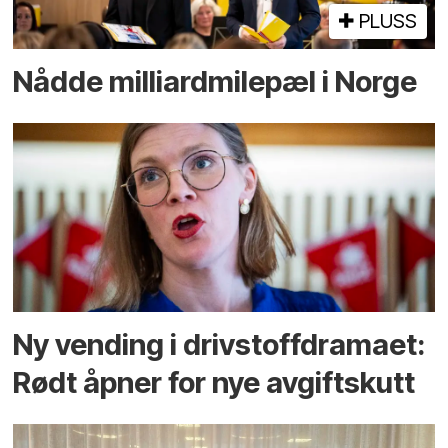
PLUSS
Nådde milliard­­milepæl i Norge
Ny vending i drivstoffdramaet:
Rødt åpner for nye avgiftskutt