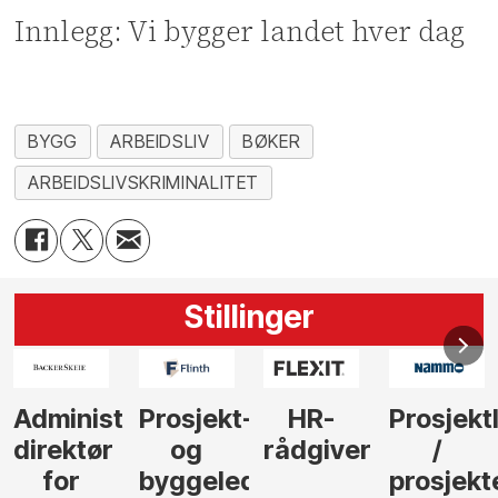
Innlegg: Vi bygger landet hver dag
BYGG
ARBEIDSLIV
BØKER
ARBEIDSLIVSKRIMINALITET
Stillinger
-
HR-
Prosjektleder
Vi
Anlegg
rådgiver
/
behøver
søker
der
prosjekteringsleder
elektrofagfolk
Driftsle