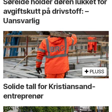
Søreide holder døren lukket for
avgiftskutt på drivstoff: –
Uansvarlig
PLUSS
Solide tall for Kristiansand-
entreprenør