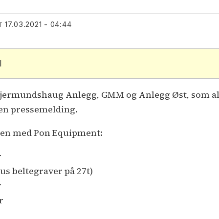
17.03.2021 - 04:44
T
l
 Gjermundshaug Anlegg, GMM og Anlegg Øst, som al
 en pressemelding.
len med Pon Equipment:
r
us beltegraver på 27t)
r
r