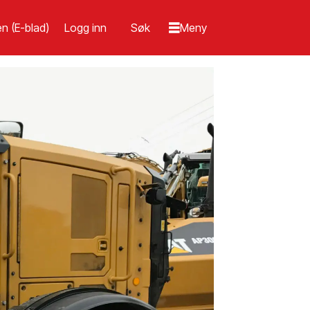
n (E-blad)
Logg inn