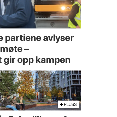
 partiene avlyser
fmøte –
t gir opp kampen
PLUSS