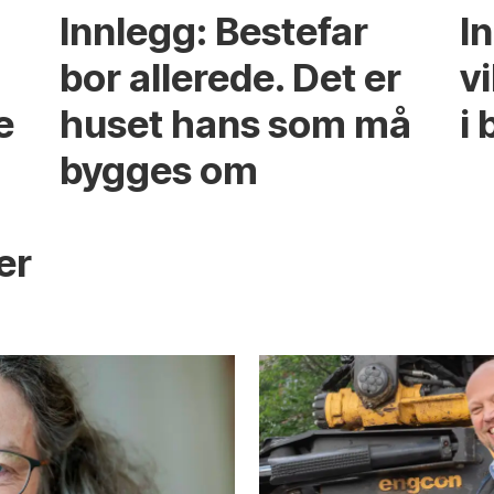
Innlegg: Bestefar
I
bor allerede. Det er
v
e
huset hans som må
i 
bygges om
s
er