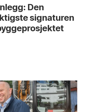
nnlegg: Den
iktigste signaturen
bygge­­prosjektet