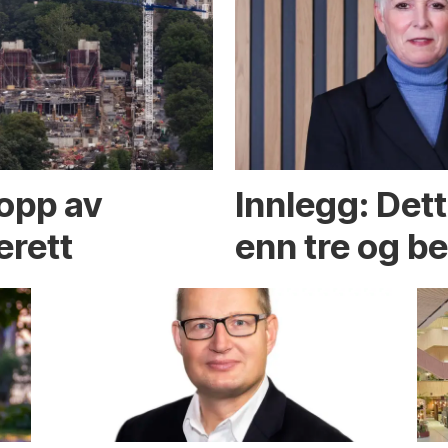
opp av
Innlegg: Det
erett
enn tre og b