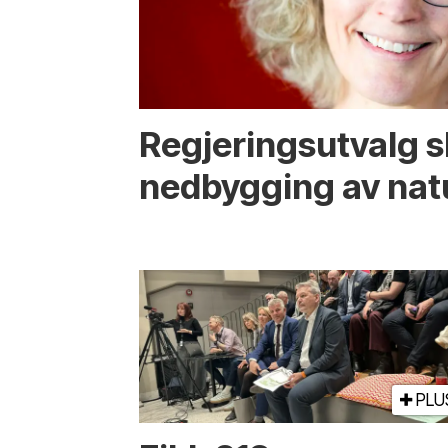
Regjerings­utvalg 
ned­bygging av nat
PLU