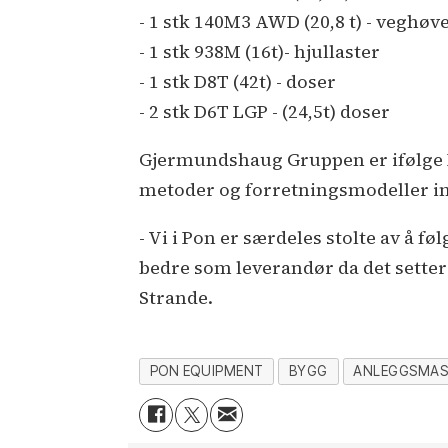
- 1 stk 140M3 AWD (20,8 t) - veghøve
- 1 stk 938M (16t)- hjullaster
- 1 stk D8T (42t) - doser
- 2 stk D6T LGP - (24,5t) doser
Gjermundshaug Gruppen er ifølge Po
metoder og forretningsmodeller i
- Vi i Pon er særdeles stolte av å 
bedre som leverandør da det setter k
Strande.
PON EQUIPMENT
BYGG
ANLEGGSMAS