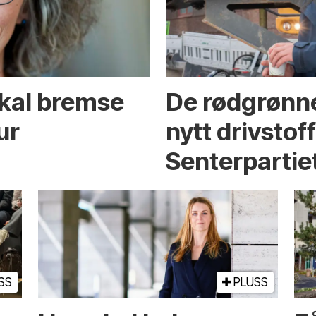
skal bremse
De rødgrønne
ur
nytt drivstof
Senterpartie
SS
PLUSS