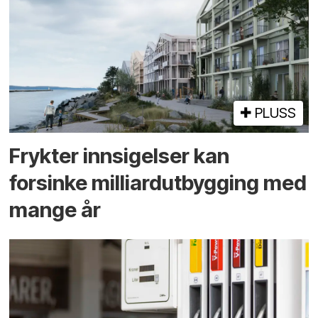
PLUSS
Frykter innsigelser kan
forsinke milliard­utbygging med
mange år