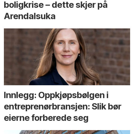
bolig­krise – dette skjer på
Arendals­uka
Innlegg: Oppkjøps­bølgen i
entreprenør­bransjen: Slik bør
eierne forberede seg