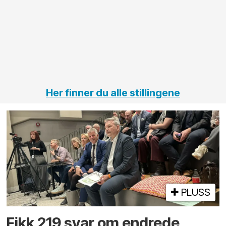
elektro
Hålogal
på
jernbane,
vei og
tunneler
Her finner du alle stillingene
PLUSS
Fikk 219 svar om endrede