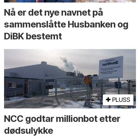
Nå er det nye navnet på
sammenslåtte Husbanken og
DiBK bestemt
PLUSS
NCC godtar millionbot etter
dødsulykke