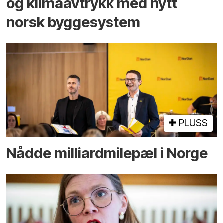
og klima­avtrykk med nytt
norsk bygge­system
PLUSS
Nådde milliard­­milepæl i Norge