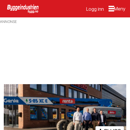
Logg inn
Emne:
ANNONSE
maskiner
og
utstyr