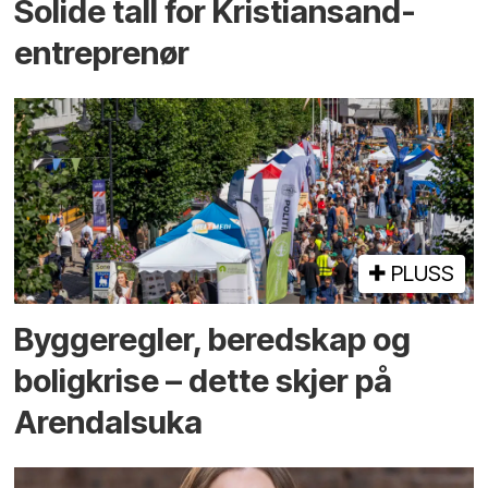
Solide tall for Kristiansand-
entreprenør
PLUSS
Bygge­regler, beredskap og
bolig­krise – dette skjer på
Arendals­uka