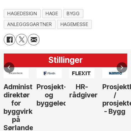
HAGEDESIGN
HAGE
BYGG
ANLEGGSGARTNER
HAGEMESSE
Stillinger
Administrerende
Prosjekt-
HR-
Prosjekt
direktør
og
rådgiver
/
for
byggeleder
prosjekt
byggvirksomhet
- Bygg
på
Sørlandet