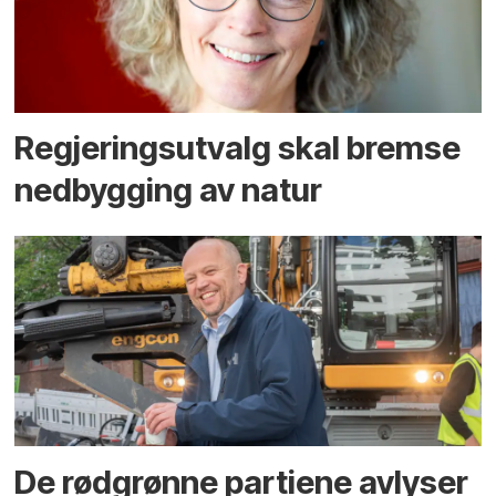
Regjerings­utvalg skal bremse
ned­bygging av natur
De rødgrønne partiene avlyser