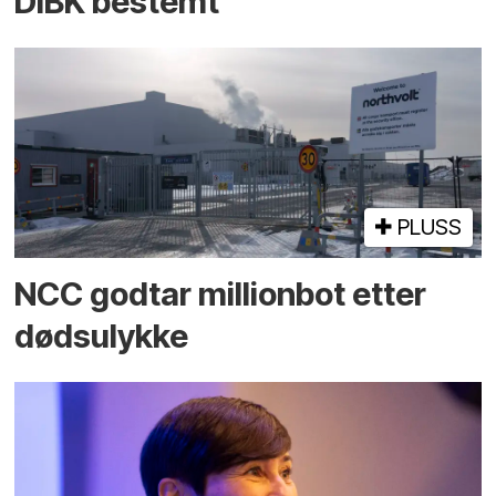
DiBK bestemt
PLUSS
NCC godtar millionbot etter
dødsulykke