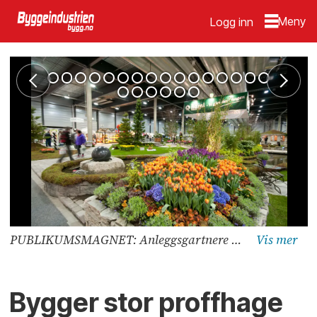
Logg inn
PUBLIKUMSMAGNET: Anleggsgartnere i Naml Øst og en rekke samarbeidspartnere skal vise hvordan en fagmessig hage kan utføres med bruk av ulike materialer og planter. Her fra utstillingshagen på Hagemessen i 2014, som ble en stor publikumssuksess. (Foto: Trond Joelson)
Bygger stor proffhage