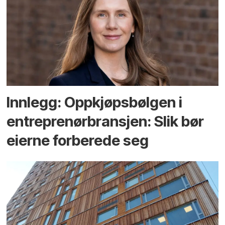
Innlegg: Oppkjøps­bølgen i
entreprenør­bransjen: Slik bør
eierne forberede seg