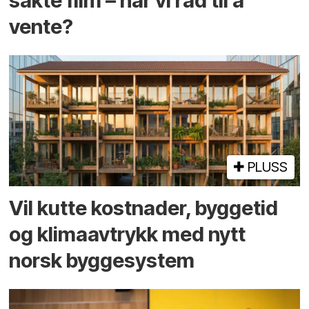
sakte film – har vi råd til å
vente?
PLUSS
Vil kutte kostnader, byggetid
og klima­avtrykk med nytt
norsk bygge­system