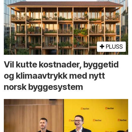
PLUSS
Vil kutte kostnader, byggetid
og klima­avtrykk med nytt
norsk bygge­system