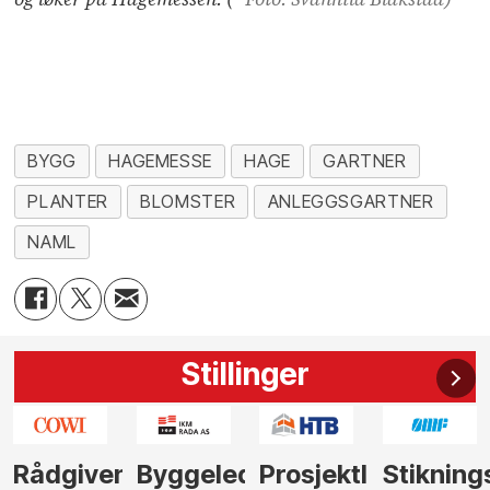
BYGG
HAGEMESSE
HAGE
GARTNER
PLANTER
BLOMSTER
ANLEGGSGARTNER
NAML
Stillinger
nde
Byggeleder
Prosjektleder
Stikningsingeniør
Rådgive