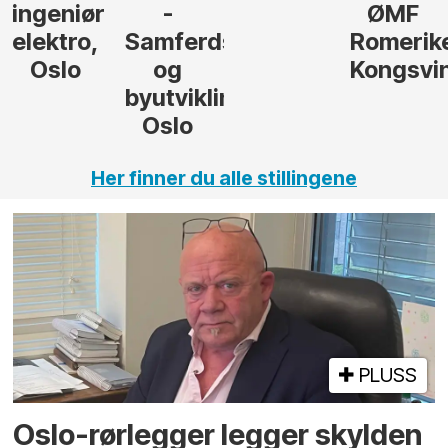
-
ØMF
/
Samferdsel
Romerike
seniorrå
og
Kongsvinger
strategi
byutvikling,
Oslo
Her finner du alle stillingene
PLUSS
Oslo-rørlegger legger skylden