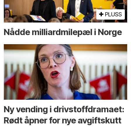
PLUSS
Nådde milliard­­milepæl i Norge
Ny vending i drivstoffdramaet:
Rødt åpner for nye avgiftskutt