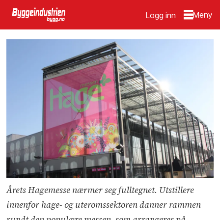
Logg inn
Årets Hagemesse nærmer seg fulltegnet. Utstillere
innenfor hage- og uteromssektoren danner rammen
rundt den populære messen, som arrangeres på