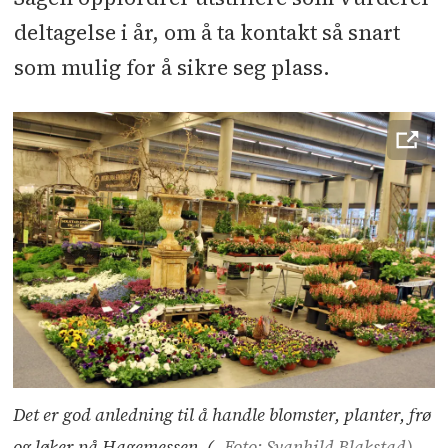
deltagelse i år, om å ta kontakt så snart
som mulig for å sikre seg plass.
Det er god anledning til å handle blomster, planter, frø
og løker på Hagemessen. (
Foto: Svanhild Blakstad)