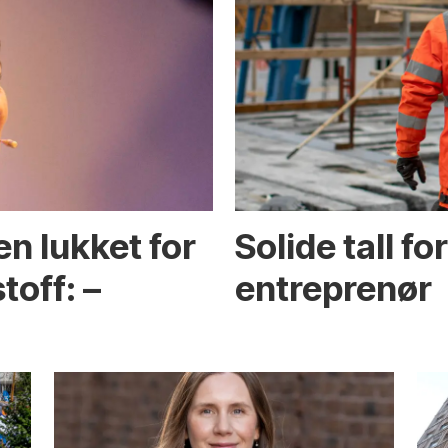
en lukket for
Solide tall f
toff: –
entreprenør