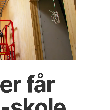
r ­får
s-skole