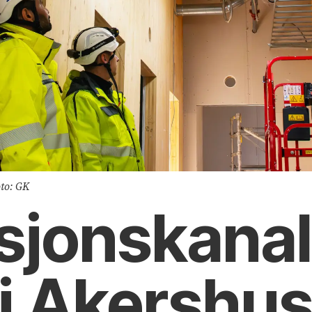
oto: GK
jon­­skanale
v i Akershu