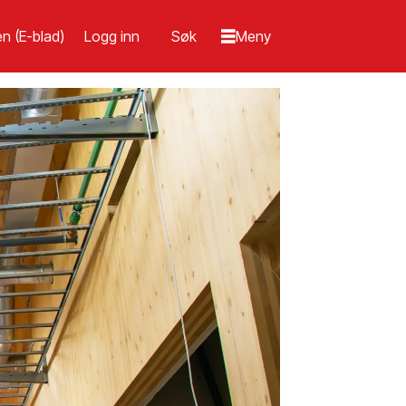
n (E-blad)
Logg inn