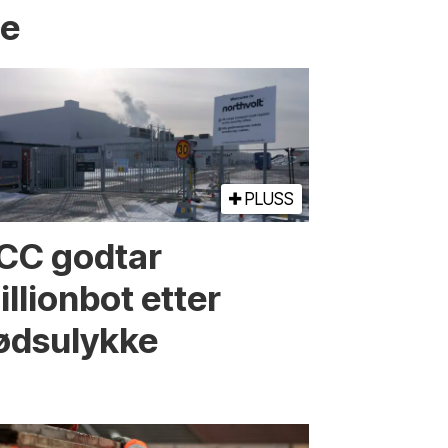
ge
PLUSS
CC godtar
llionbot etter
ødsulykke