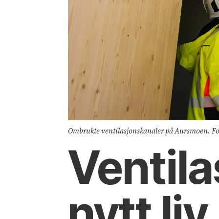
Ombrukte ventilasjonskanaler på Aursmoen. F
Ventilas
nytt li