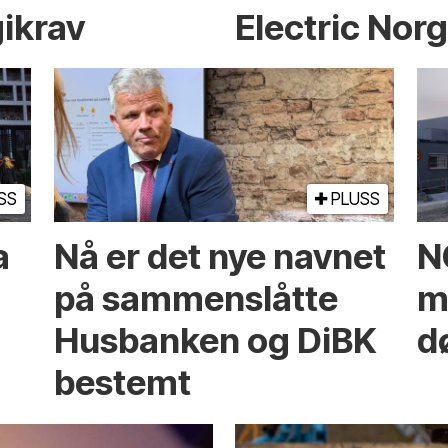
ikrav
Electric Nor
SS
PLUSS
a
Nå er det nye navnet
N
på sammenslåtte
mi
Husbanken og DiBK
d
bestemt