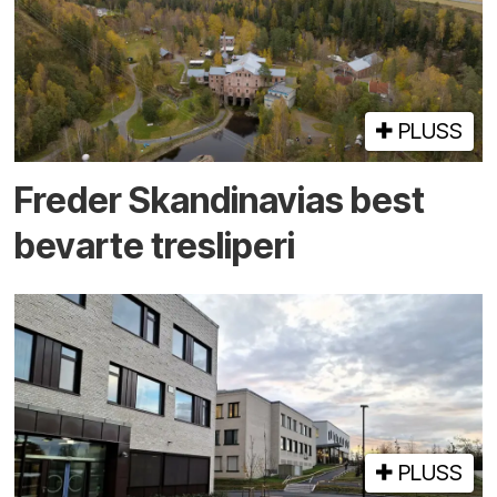
PLUSS
Freder Skandinavias best
bevarte tre­sliperi
PLUSS