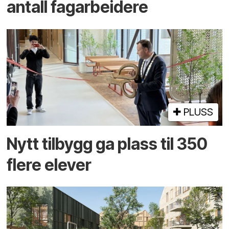
antall fag­arbeidere
PLUSS
Nytt tilbygg ga plass til 350
flere elever