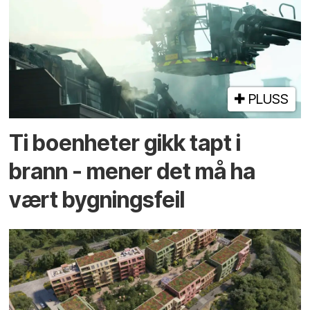
PLUSS
Ti boenheter gikk tapt i
brann - mener det må ha
vært bygnings­feil