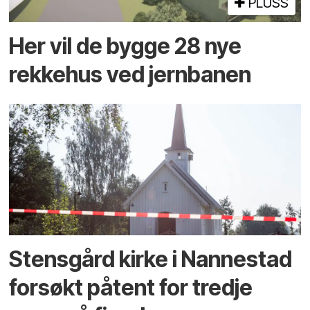
PLUSS
Her vil de bygge 28 nye
rekkehus ved jernbanen
Stens­gård kirke i Nanne­stad
forsøkt på­tent for tredje