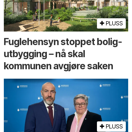
PLUSS
Fugle­hensyn stoppet bolig­
utbygging – nå skal
kommunen avgjøre saken
PLUSS