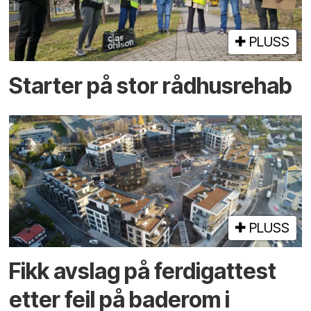
PLUSS
Starter på stor rådhusrehab
PLUSS
Fikk avslag på ferdigattest
etter feil på baderom i