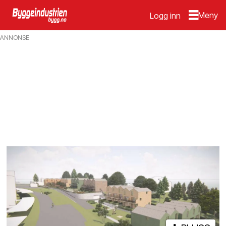
Logg inn
Emne:
ANNONSE
akershus