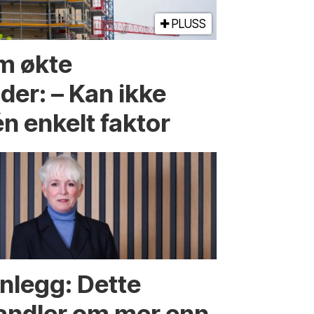
PLUSS
m økte
er: – Kan ikke
én enkelt faktor
nnlegg: Dette
andler om mer enn