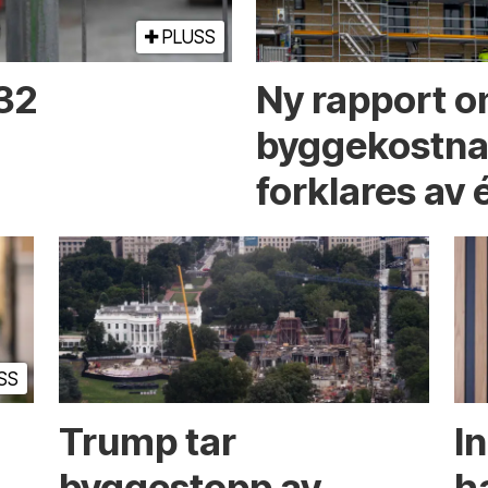
PLUSS
 32
Ny rapport o
byggekostnad
forklares av 
SS
Trump tar
I
byggestopp av
h