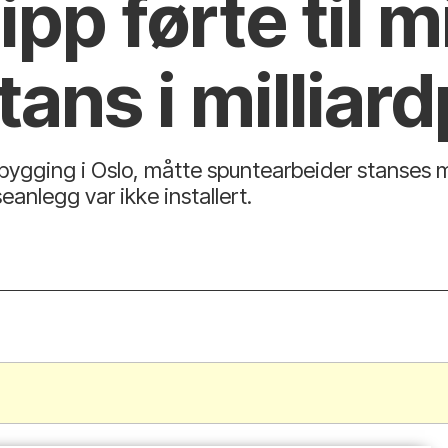
ipp førte til m
ans i milliard
utbygging i Oslo, måtte spuntearbeider stanses 
nseanlegg var ikke installert.
.