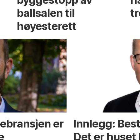
ballsalen til
t
høyesterett
gebransjen er
Innlegg: Best
e
Det er huset