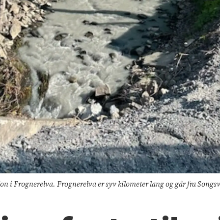
on i Frognerelva. Frognerelva er syv kilometer lang og går fra Songsv