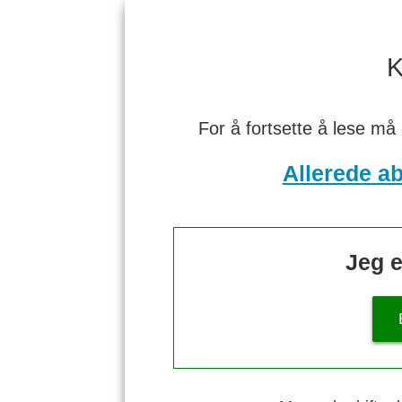
K
For å fortsette å lese må
Allerede a
Jeg e