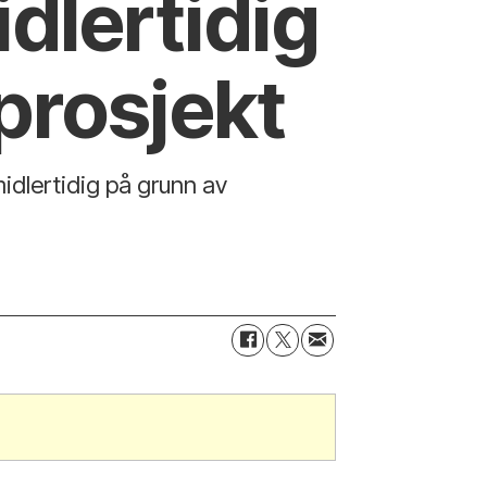
idlertidig
prosjekt
midlertidig på grunn av