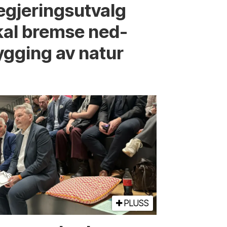
egjerings­utvalg
kal bremse ned­
ygging av natur
PLUSS