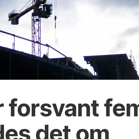
 forsvant fe
des det om