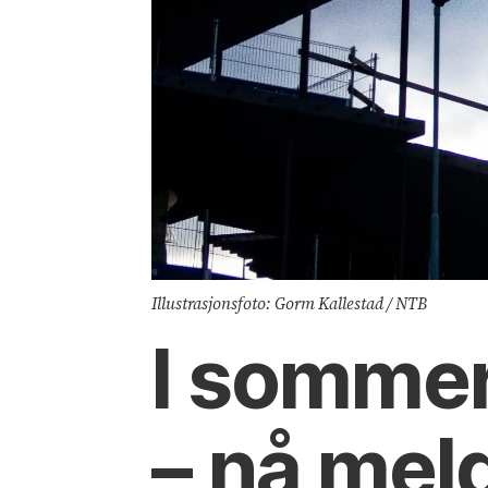
Illustrasjonsfoto: Gorm Kallestad / NTB
I sommer
– nå mel