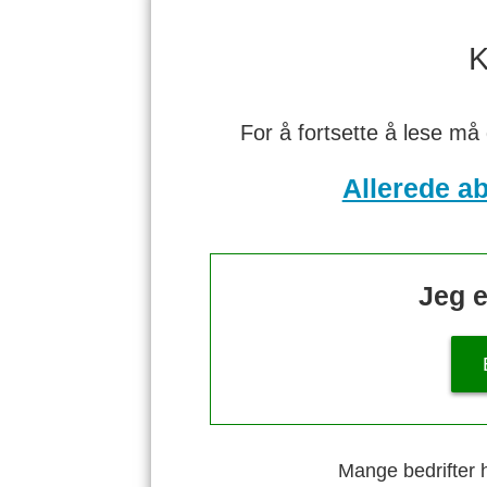
K
For å fortsette å lese må
Allerede a
Jeg e
Mange bedrifter h