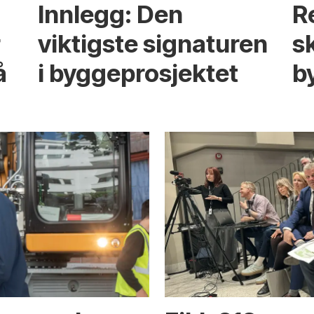
Innlegg: Den
R
r
viktigste signaturen
s
å
i bygge­­prosjektet
b