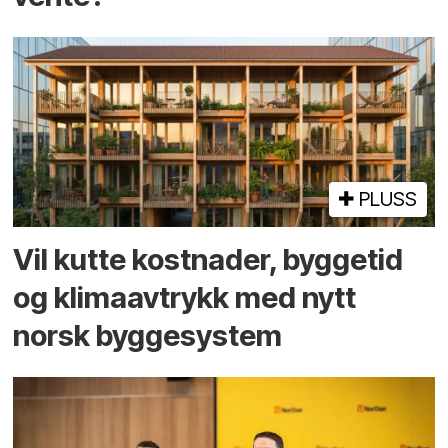
PLUSS
Vil kutte kostnader, byggetid
og klima­avtrykk med nytt
norsk bygge­system