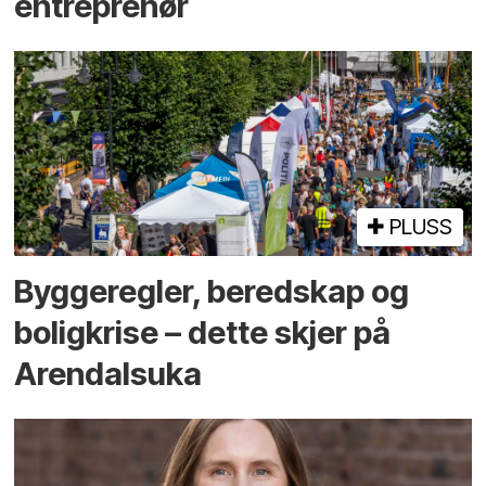
entreprenør
PLUSS
Bygge­regler, beredskap og
bolig­krise – dette skjer på
Arendals­uka