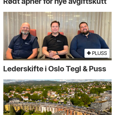
Rødt åpner for nye avgiftskutt
PLUSS
Lederskifte i Oslo Tegl & Puss