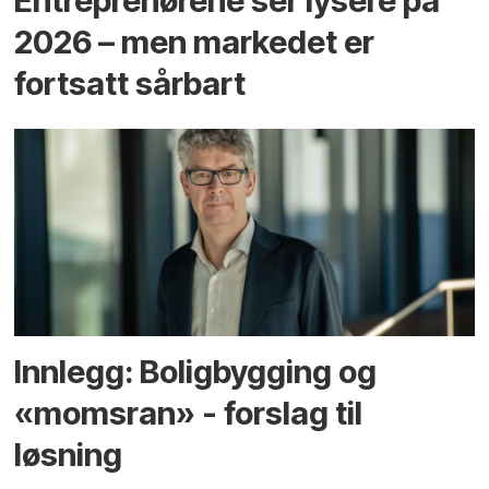
Entreprenørene ser lysere på
2026 – men markedet er
fortsatt sårbart
Innlegg: Boligbygging og
«momsran» - forslag til
løsning