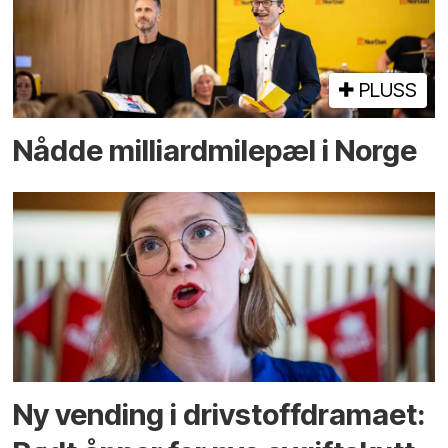
PLUSS
Nådde milliard­­milepæl i Norge
Ny vending i drivstoffdramaet: