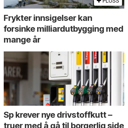
PLUSS
Frykter innsigelser kan
forsinke milliard­utbygging med
mange år
Sp krever nye drivstoffkutt –
truer med å gå til borgerlig side