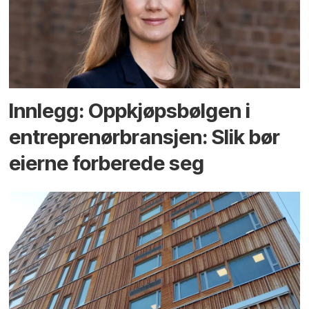
Innlegg: Oppkjøps­bølgen i
entreprenør­bransjen: Slik bør
eierne forberede seg