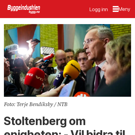
Logg inn
Foto: Terje Bendiksby / NTB
Stoltenberg om
enigheten: - Vil bidra til