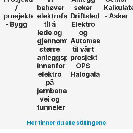
søker
Kalkulatør
Tilbudsleder
r
agfolk
Driftsleder
- Asker
Anlegg
Elektro
- Oslo
og
føre
Automasjon
til vårt
rosjekter
prosjekt
OPS
Hålogalandsvegen
,
Her finner du alle stillingene