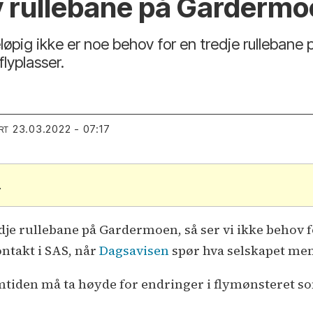
 ny rullebane på Garderm
øpig ikke er noe behov for en tredje rullebane
lyplasser.
23.03.2022 - 07:17
RT
.
je rullebane på Gardermoen, så ser vi ikke behov f
ntakt i SAS, når
Dagsavisen
spør hva selskapet men
tiden må ta høyde for endringer i flymønsteret so