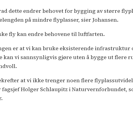
grad dette endrer behovet for bygging av større flypl
nelengden på mindre flyplasser, sier Johansen.
ske fly kan endre behovene til luftfarten.
ingen er at vi kan bruke eksisterende infrastruktur
e kan vi sannsynligvis gjøre uten å bygge ut flere ru
ndvoll.
refter at vi ikke trenger noen flere flyplassutvidel
r fagsjef Holger Schlaupitz i Naturvernforbundet, 
r.