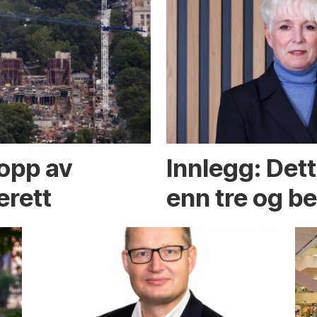
opp av
Innlegg: Det
erett
enn tre og b