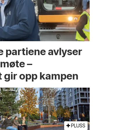
 partiene avlyser
fmøte –
t gir opp kampen
PLUSS