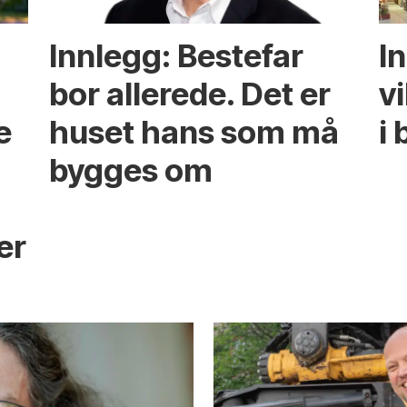
Innlegg: Bestefar
I
bor allerede. Det er
v
e
huset hans som må
i 
bygges om
s
er