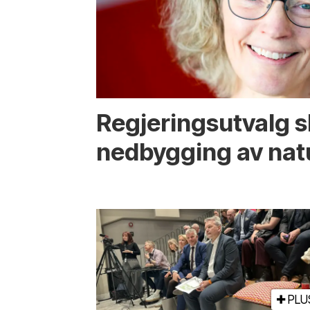
Regjerings­utvalg 
ned­bygging av nat
PLU