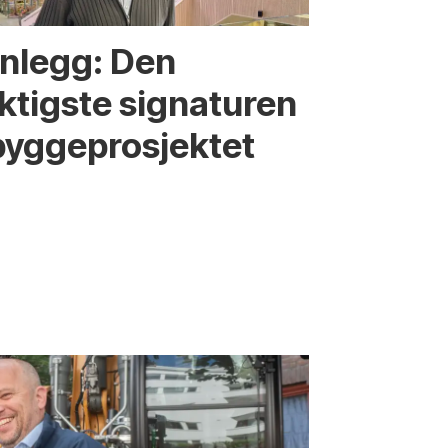
nnlegg: Den
iktigste signaturen
bygge­­prosjektet