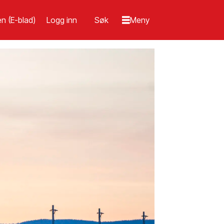
n (E-blad)
Logg inn