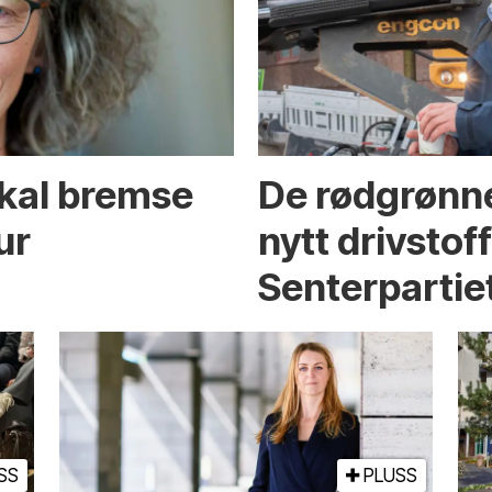
skal bremse
De rødgrønne
ur
nytt drivstof
Senterpartie
SS
PLUSS