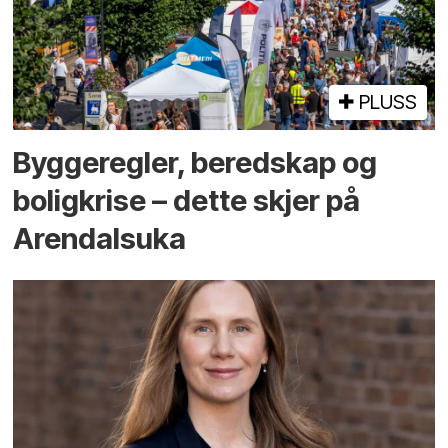
PLUSS
Bygge­regler, beredskap og
bolig­krise – dette skjer på
Arendals­uka