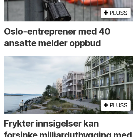
PLUSS
Oslo-entreprenør med 40
ansatte melder oppbud
PLUSS
Frykter innsigelser kan
forsinke milliard­utbygging med