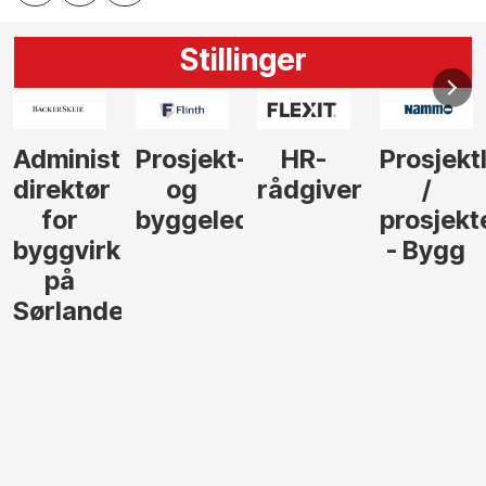
Stillinger
Administrerende
Prosjekt-
HR-
Prosjekt
direktør
og
rådgiver
/
for
byggeleder
prosjekt
byggvirksomhet
- Bygg
på
Sørlandet