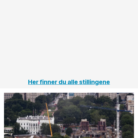
større
til vårt
anleggsprosjekter
prosjekt
innenfor
OPS
elektro
Hålogal
på
jernbane,
vei og
tunneler
Her finner du alle stillingene