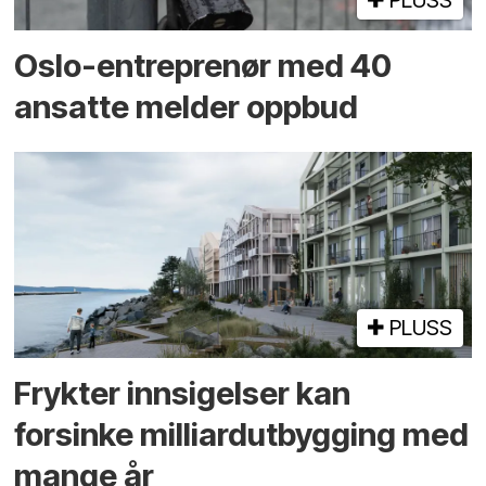
PLUSS
Oslo-entreprenør med 40
ansatte melder oppbud
PLUSS
Frykter innsigelser kan
forsinke milliard­utbygging med
mange år