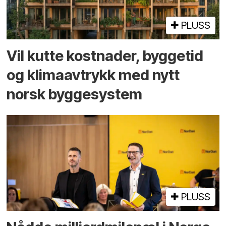
PLUSS
Vil kutte kostnader, byggetid
og klima­avtrykk med nytt
norsk bygge­system
PLUSS