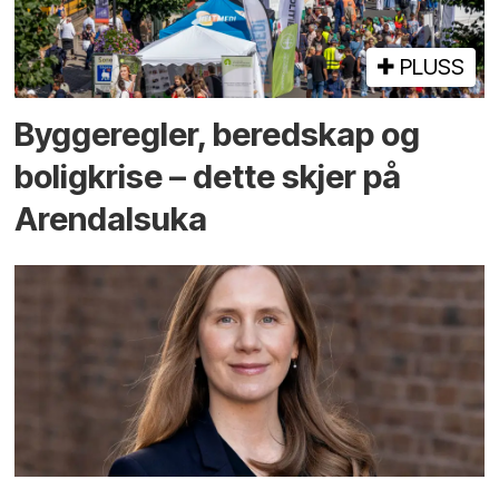
PLUSS
Bygge­regler, beredskap og
bolig­krise – dette skjer på
Arendals­uka