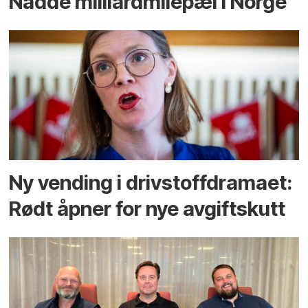
Nådde milliard­­milepæl i Norge
Ny vending i drivstoffdramaet:
Rødt åpner for nye avgiftskutt