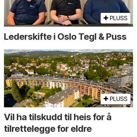
PLUSS
Lederskifte i Oslo Tegl & Puss
PLUSS
Vil ha tilskudd til heis for å
tilrettelegge for eldre