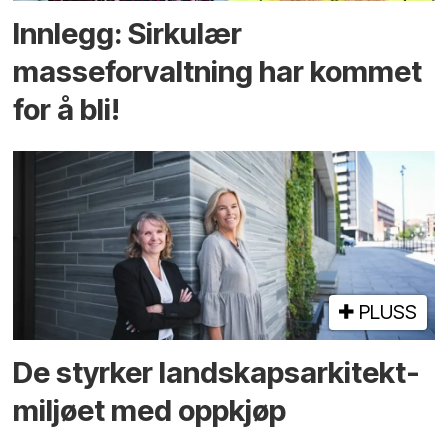
Innlegg: Sirkulær
masseforvaltning har kommet
for å bli!
PLUSS
De styrker landskaps­arkitekt­
miljøet med oppkjøp