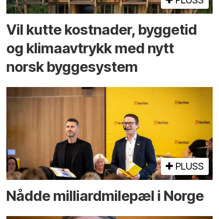
PLUSS
Vil kutte kostnader, byggetid
og klima­avtrykk med nytt
norsk bygge­system
PLUSS
Nådde milliard­­milepæl i Norge