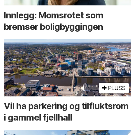
Innlegg: Moms­rotet som
bremser bolig­byggingen
PLUSS
Vil ha parkering og tilflukts­rom
i gammel fjellhall