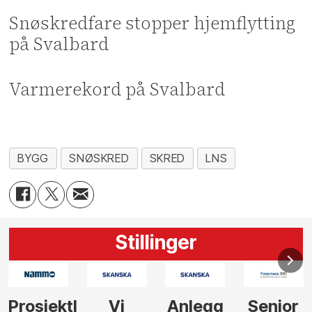
Snøskredfare stopper hjemflytting
på Svalbard
Varmerekord på Svalbard
BYGG
SNØSKRED
SKRED
LNS
Stillinger
Anlegg
Senior
Senior
Prosjekt