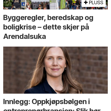
PLUSS
Bygge­regler, beredskap og
bolig­krise – dette skjer på
Arendals­uka
Innlegg: Oppkjøps­bølgen i
entreprenør­bransjen: Slik bør