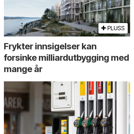
PLUSS
Frykter innsigelser kan
forsinke milliard­utbygging med
mange år