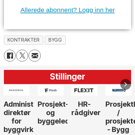
Allerede abonnent? Logg inn her
KONTRAKTER
BYGG
Stillinger
-
HR-
Prosjektleder
Vi
Anlegg
rådgiver
/
behøver
søker
der
prosjekteringsleder
elektrofagfolk
Driftsle
- Bygg
til å
Elektro