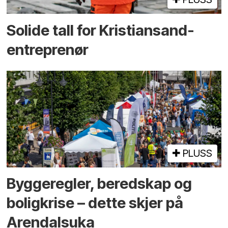
Solide tall for Kristiansand-
entreprenør
PLUSS
Bygge­regler, beredskap og
bolig­krise – dette skjer på
Arendals­uka