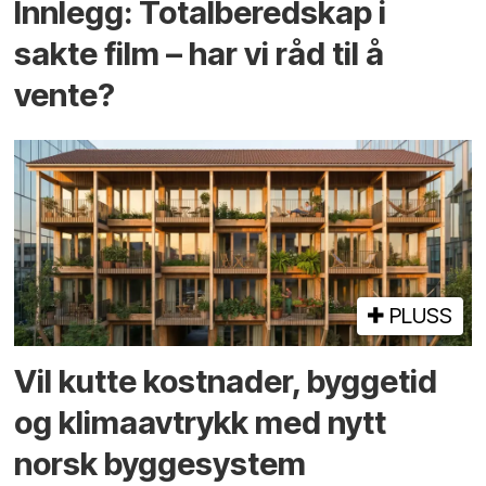
Innlegg: Totalberedskap i
sakte film – har vi råd til å
vente?
PLUSS
Vil kutte kostnader, byggetid
og klima­avtrykk med nytt
norsk bygge­system