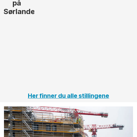
lede og
og
gjennomføre
Automas
større
til vårt
anleggsprosjekter
prosjekt
innenfor
OPS
elektro
Hålogal
på
jernbane,
vei og
tunneler
Her finner du alle stillingene