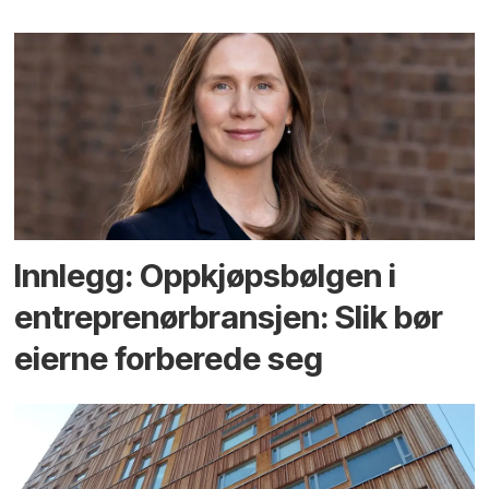
Innlegg: Oppkjøps­bølgen i
entreprenør­bransjen: Slik bør
eierne forberede seg