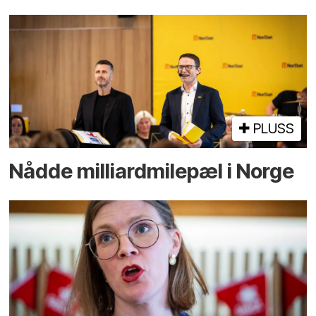
PLUSS
Nådde milliard­­milepæl i Norge