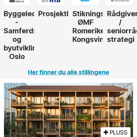
der
Prosjektleder
Stikningsingeniør
Rådgiver
Anleggs
ØMF
/
til
sel
Romerike
seniorrådgiver
hotellpr
Kongsvinger
strategi
i Gulen
ng,
Her finner du alle stillingene
PLUSS