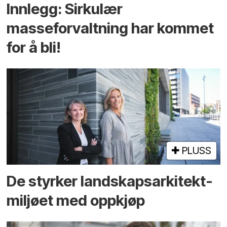
Innlegg: Sirkulær
masseforvaltning har kommet
for å bli!
PLUSS
De styrker landskaps­arkitekt­
miljøet med oppkjøp