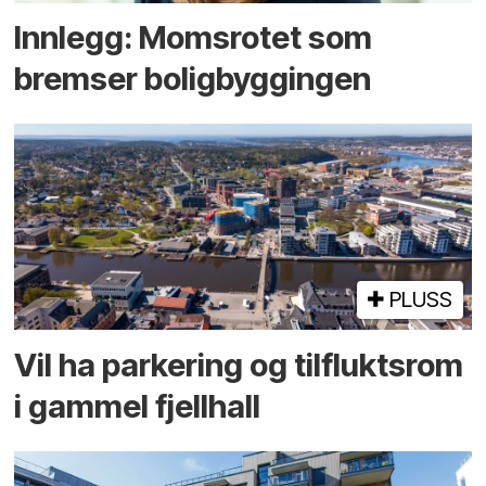
Innlegg: Moms­rotet som
bremser bolig­byggingen
PLUSS
Vil ha parkering og tilflukts­rom
i gammel fjellhall