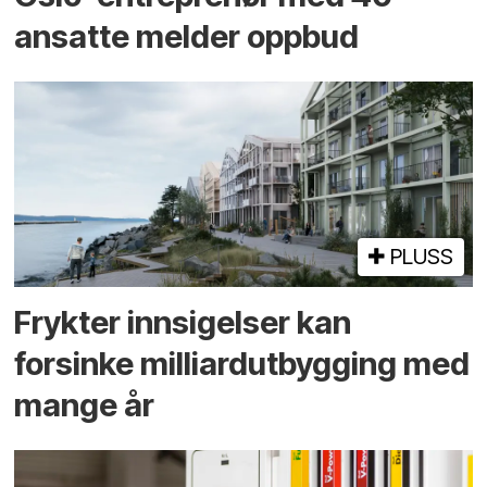
ansatte melder oppbud
PLUSS
Frykter innsigelser kan
forsinke milliard­utbygging med
mange år