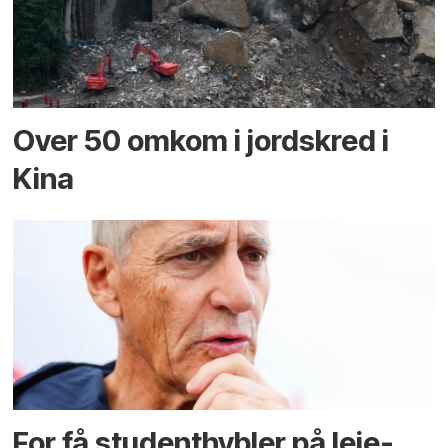
Over 50 omkom i jord­skred i
Kina
For få student­hybler på leie­