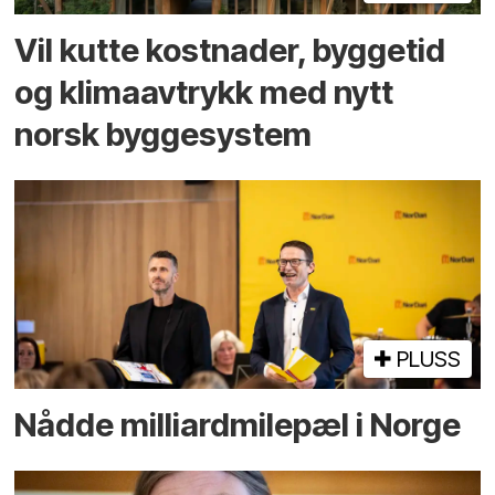
Vil kutte kostnader, byggetid
og klima­avtrykk med nytt
norsk bygge­system
PLUSS
Nådde milliard­­milepæl i Norge