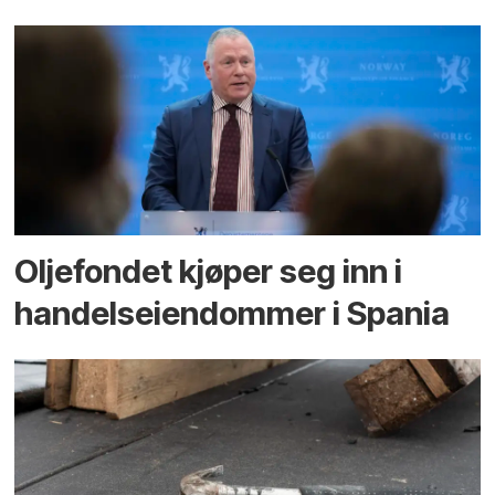
Oljefondet kjøper seg inn i
handels­eiendommer i Spania