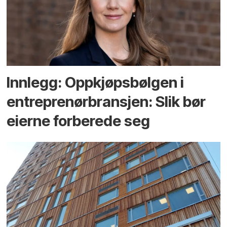
Innlegg: Oppkjøps­bølgen i
entreprenør­bransjen: Slik bør
eierne forberede seg