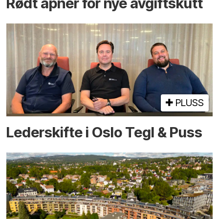
Rødt åpner for nye avgiftskutt
PLUSS
Lederskifte i Oslo Tegl & Puss