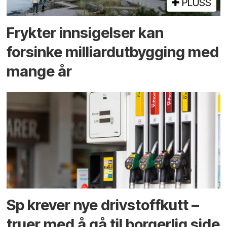
PLUSS
Frykter innsigelser kan
forsinke milliard­utbygging med
mange år
Sp krever nye drivstoffkutt –
truer med å gå til borgerlig side