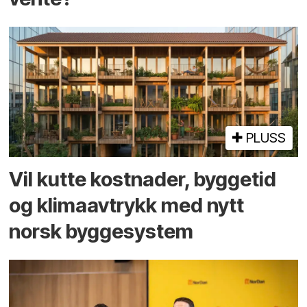
PLUSS
Vil kutte kostnader, byggetid
og klima­avtrykk med nytt
norsk bygge­system