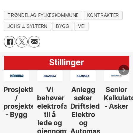
TRØNDELAG FYLKESKOMMUNE
KONTRAKTER
JOHS J. SYLTERN
BYGG
VEI
Stillinger
Anlegg
Senior
Senior
Prosjekt
søker
Kalkulatør
Tilbudsleder
r
agfolk
Driftsleder
- Asker
Anlegg
Elektro
- Oslo
og
føre
Automasjon