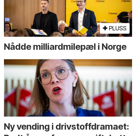
PLUSS
Nådde milliard­­milepæl i Norge
Ny vending i drivstoffdramaet: