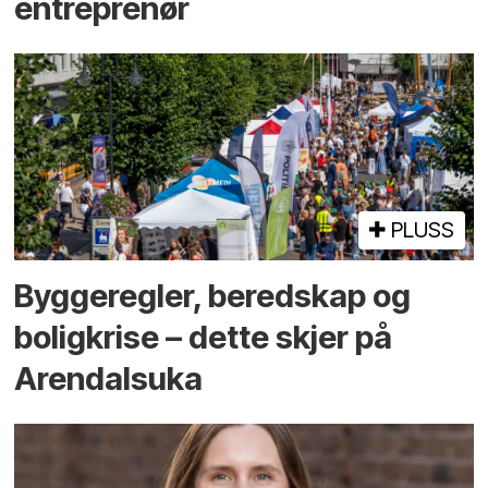
entreprenør
PLUSS
Bygge­regler, beredskap og
bolig­krise – dette skjer på
Arendals­uka