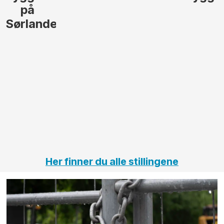
lede og
og
gjennomføre
Automas
større
til vårt
anleggsprosjekter
prosjekt
innenfor
OPS
elektro
Hålogal
på
jernbane,
vei og
tunneler
Her finner du alle stillingene