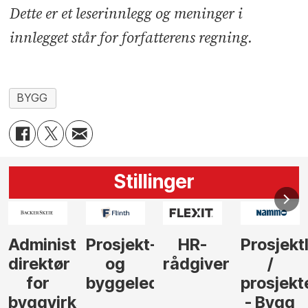
Dette er et leserinnlegg og meninger i
innlegget står for forfatterens regning.
BYGG
Stillinger
-
HR-
Prosjektleder
Vi
Anlegg
rådgiver
/
behøver
søker
der
prosjekteringsleder
elektrofagfolk
Driftsle
- Bygg
til å
Elektro