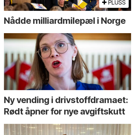
PLUSS
Nådde milliard­­milepæl i Norge
Ny vending i drivstoffdramaet:
Rødt åpner for nye avgiftskutt