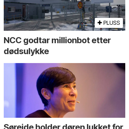
PLUSS
NCC godtar millionbot etter
dødsulykke
Søreide holder døren lukket for