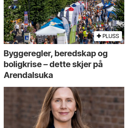
PLUSS
Bygge­regler, beredskap og
bolig­krise – dette skjer på
Arendals­uka