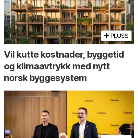
PLUSS
Vil kutte kostnader, byggetid
og klima­avtrykk med nytt
norsk bygge­system